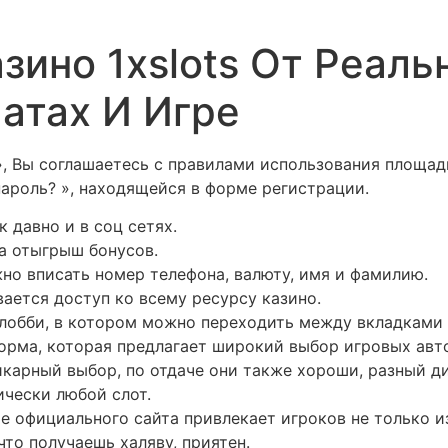
зино 1xslots От Реаль
атах И Игре
, Вы соглашаетесь с правилами использования площад
ароль? », находящейся в форме регистрации.
к давно и в соц сетях.
а отыгрыш бонусов.
о вписать номер телефона, валюту, имя и фамилию.
ается доступ ко всему ресурсу казино.
обби, в котором можно переходить между вкладками д
форма, которая предлагает широкий выбор игровых авт
карный выбор, по отдаче они также хороши, разный ди
ически любой слот.
 официального сайта привлекает игроков не только и
 что получаешь халяву, приятен.