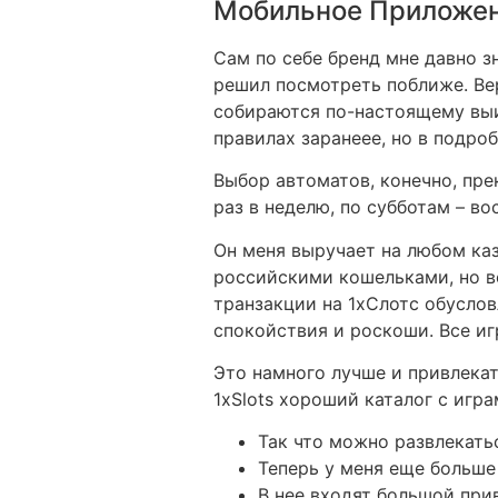
Мобильное Приложе
Сам по себе бренд мне давно з
решил посмотреть поближе. Вер
собираются по-настоящему выи
правилах заранеее, но в подроб
Выбор автоматов, конечно, пре
раз в неделю, по субботам – во
Он меня выручает на любом каз
российскими кошельками, но в
транзакции на 1хСлотс обусло
спокойствия и роскоши. Все иг
Это намного лучше и привлекат
1xSlots хороший каталог с игр
Так что можно развлекать
Теперь у меня еще больше
В нее входят большой при