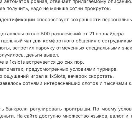
а автоматов ровная, отвечает прилагаемому описанию
 ее получить, надо не меньше сотни прокруток.
дентификации способствует сохранности персональны
дставлены около 500 развлечений от 21 провайдера.
 отдельный чат для комфортного общения с сотрудникам
оты, встретил парочку отмеченных специальными зна
лучилось, деньги вывел.
е в 1xslots встречается до сих пор.
 автоматах, предусмотренных условиями турнира.
 ощущений играл в 1xSlots, вечерок скоротать.
бзавелось сотнями интереснейших слотов и тысячами к
ь банкролл, регулировать проигрыши. По-моему услов
еньги. На сайте доступно множество языков, валют и,