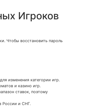
ных Игроков
ки. Чтобы восстановить пароль
ля изменения категории игр.
оматов и казино игр.
апазон ставок, поэтому
з России и СНГ.