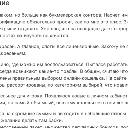
ние
наком, но больше как букмекерская контора. Насчет им
ификацию обязательно просят, как по мне это плюс. Зн
грыши отдавать. Хорошо, что на площадке дают сюрпри
ностях их изучать не хочется.
красен. А главное, слоты все лицензионные. Захожу не 
скресеньям.
ино, где можно им воспользоваться. Пытался работать
сегда возникают какие-то траблы. В общем, считаю чт
влены правильным выбором онлайн-кошелька. На сайте
ры рассортированы, по категориям выбирай, что нрави
ельнее для игрока. Появляюся новые в личном кабинет
ами, он самый объемный, поэтому копошится в поиске 
ся на скромные суммы и выходить в небольшие плюсы 
 желание делать там бабки.
ветственный пакет, множество регулярных бонусов, по