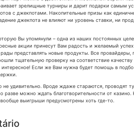
раивает зрелищные турниры и дарит подарки самым ус
отов с джекпотами. Накопительные призы как единичны
адение джекпота не влияют ни уровень ставки, ни про
оторую Вы упомянули – одна из наших постоянных целе
ресные акции принесут Вам радость и желаемый успех
 рады представлять новые продукты. Все провайдеры,
ошли тщательную проверку на соответствие качеству 
 интересное! Если же Вам нужна будет помощь в подб
держки.
о не удивительно. Вроде ждаже стараются, проводят т
о разве можно ждать благотворительности от казино.
о вообще выигрыши предусмотрены хоть где-то.
ário