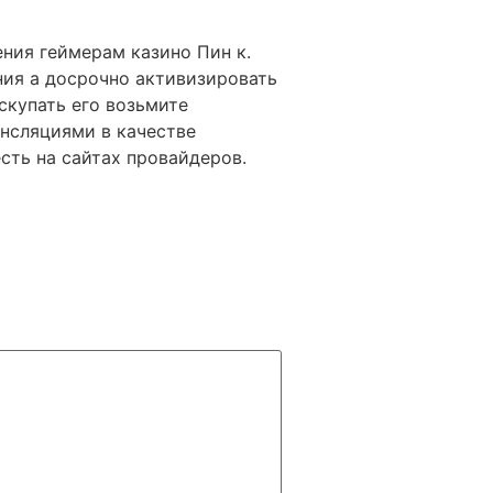
ния геймерам казино Пин к.
ния а досрочно активизировать
скупать его возьмите
ансляциями в качестве
сть на сайтах провайдеров.