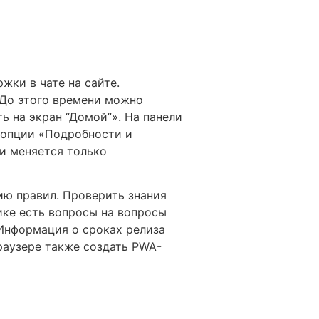
жки в чате на сайте.
 До этого времени можно
ь на экран “Домой”». На панели
е опции «Подробности и
и меняется только
ию правил. Проверить знания
ке есть вопросы на вопросы
 Информация о сроках релиза
браузере также создать PWA-