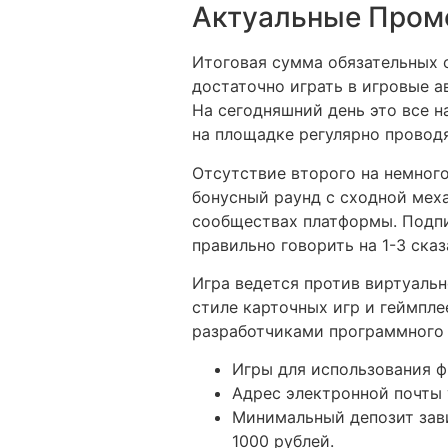
Актуальные Промо
Итоговая сумма обязательных 
достаточно играть в игровые а
На сегодняшний день это все н
на площадке регулярно провод
Отсутствие второго на немног
бонусный раунд с сходной мех
сообществах платформы. Подпи
правильно говорить на 1-3 ска
Игра ведется против виртуальн
стиле карточных игр и геймпл
разработчиками программного 
Игры для использования 
Адрес электронной почты 
Минимальный депозит зави
1000 рублей.