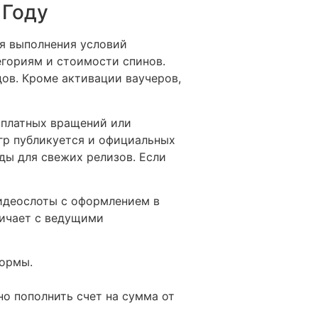
 Году
ля выполнения условий
егориям и стоимости спинов.
ов. Кроме активации ваучеров,
сплатных вращений или
гр публикуется и официальных
ды для свежих релизов. Если
видеослоты с оформлением в
ничает с ведущими
формы.
но пополнить счет на сумма от