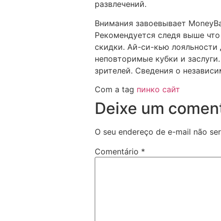
развлечений.
Внимания завоевывает MoneyBa
Рекомендуется следя выше что
скидки. Ай-си-кью лояльности 
неповторимые кубки и заслуги.
зрителей. Сведения о независи
Com a tag
пинко сайт
Deixe um coment
O seu endereço de e-mail não ser
Comentário
*