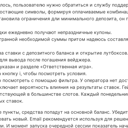
лось, пользователю нужно обратиться и службу подде
достающие символы, формируя оплачиваемые комбина
ановила ограничения дли минимального депозита, он 
ки ежедневно получают непраздничные купоны.
игранной необходимой суммы притом надеюсь составля
за ставки с депозитного баланса и открытие лутбоксов
для вывода после погашения вейджера.
указан и разделе «Ответственная игра».
 кнопку i, чтобы посмотреть условия.
 посмотреть с помощью фильтра. У оператора нет дост
ключает вероятность влияния на результаты ставок. Г
утствующей в большинстве слотов. Каждый понедельни
ых ставок.
е пункты, средства попадут на основной баланс. Убеди
вать новый. Email рекомендуется используя для решен
и. И момент запуска очередной сессии показатель нач