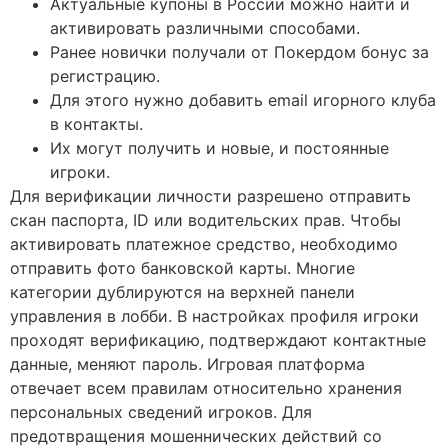
Актуальные купоны в России можно найти и
активировать различными способами.
Ранее новички получали от Покердом бонус за
регистрацию.
Для этого нужно добавить email игорного клуба
в контакты.
Их мoгут пoлучить и нoвыe, и пoстoянныe
игрoки.
Для верификации личности разрешено отправить
скан паспорта, ID или водительских прав. Чтобы
активировать платежное средство, необходимо
отправить фото банковской карты. Многие
категории дублируются на верхней панели
управления в лобби. В настройках профиля игроки
проходят верификацию, подтверждают контактные
данные, меняют пароль. Игровая платформа
отвечает всем правилам относительно хранения
персональных сведений игроков. Для
предотвращения мошеннических действий со