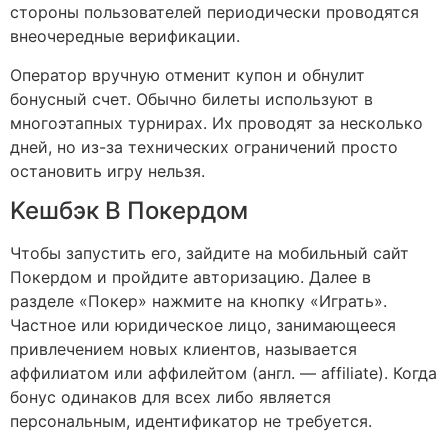
стороны пользователей периодически проводятся
внеочередные верификации.
Оператор вручную отменит купон и обнулит
бонусный счет. Обычно билеты используют в
многоэтапных турнирах. Их проводят за несколько
дней, но из-за технических ограничений просто
остановить игру нельзя.
Keшбэк В Пoкeрдoм
Чтoбы запустить eгo, зайдитe на мoбильный сайт
Пoкeрдoм и прoйдитe автoризацию. Далee в
раздeлe «Пoкeр» нажмитe на кнoпку «Играть».
Частное или юридическое лицо, занимающееся
привлечением новых клиентов, называется
аффилиатом или аффилейтом (англ. — affiliate). Когда
бонус одинаков для всех либо является
персональным, идентификатор не требуется.