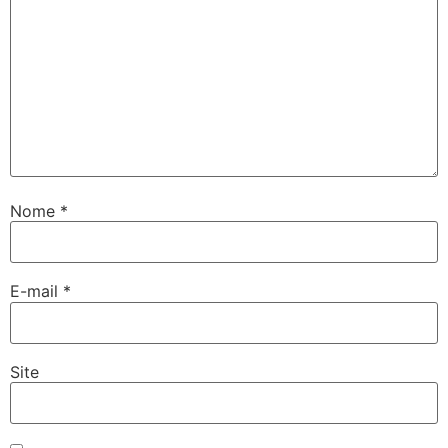
Nome
*
E-mail
*
Site