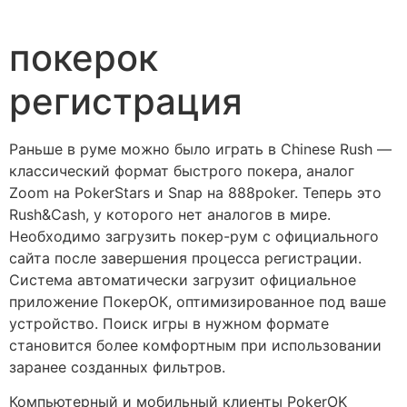
покерок
регистрация
Раньше в руме можно было играть в Chinese Rush —
классический формат быстрого покера, аналог
Zoom на PokerStars и Snap на 888poker. Теперь это
Rush&Cash, у которого нет аналогов в мире.
Необходимо загрузить покер-рум с официального
сайта после завершения процесса регистрации.
Система автоматически загрузит официальное
приложение ПокерОК, оптимизированное под ваше
устройство. Поиск игры в нужном формате
становится более комфортным при использовании
заранее созданных фильтров.
Компьютерный и мобильный клиенты PokerOK