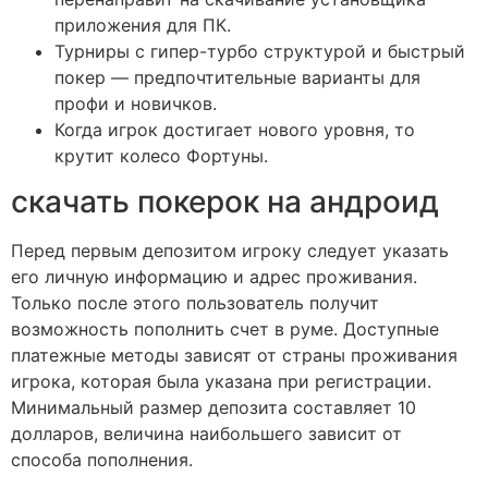
приложения для ПК.
Турниры с гипер-турбо структурой и быстрый
покер — предпочтительные варианты для
профи и новичков.
Когда игрок достигает нового уровня, то
крутит колесо Фортуны.
скачать покерок на андроид
Перед первым депозитом игроку следует указать
его личную информацию и адрес проживания.
Только после этого пользователь получит
возможность пополнить счет в руме. Доступные
платежные методы зависят от страны проживания
игрока, которая была указана при регистрации.
Минимальный размер депозита составляет 10
долларов, величина наибольшего зависит от
способа пополнения.