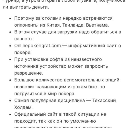
турнир, а утром открыть лобби и узнать, получилось
ли выиграть деньги.
Поэтому за столами нередко встречаются
оппоненты из Китая, Таиланда, Вьетнама.
В этом случае для загрузки надо обратиться в
саппорт.
Onlinepokerigrat.com — информативный сайт о
покере.
При установке софта из неизвестного
источника устройство может запросить
разрешение.
Большое количество вспомогательных опций
позволит начинающим игрокам быстро
погрузиться в мир покера.
Самая популярная дисциплина — Техасский
Холдем.
Официальный сайт в такой ситуации не
подходит, так как он по умолчанию
перенаправит на скачивание установщика