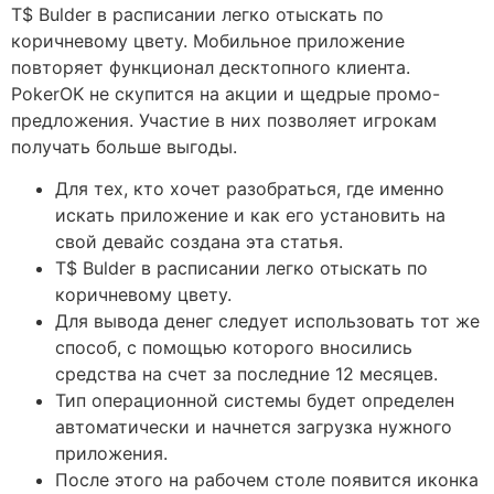
T$ Bulder в расписании легко отыскать по
коричневому цвету. Мобильное приложение
повторяет функционал десктопного клиента.
PokerOK не скупится на акции и щедрые промо-
предложения. Участие в них позволяет игрокам
получать больше выгоды.
Для тех, кто хочет разобраться, где именно
искать приложение и как его установить на
свой девайс создана эта статья.
T$ Bulder в расписании легко отыскать по
коричневому цвету.
Для вывода денег следует использовать тот же
способ, с помощью которого вносились
средства на счет за последние 12 месяцев.
Тип операционной системы будет определен
автоматически и начнется загрузка нужного
приложения.
После этого на рабочем столе появится иконка