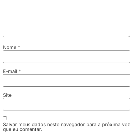
Nome
*
E-mail
*
Site
Salvar meus dados neste navegador para a próxima vez
que eu comentar.