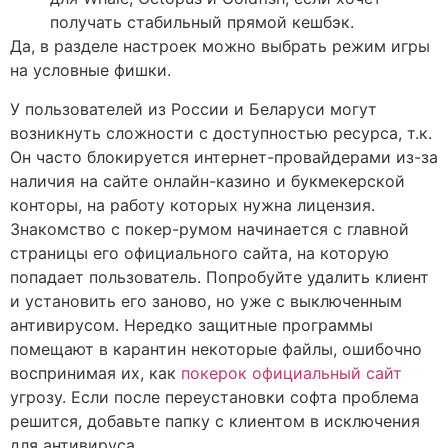
получать стабильный прямой кешбэк.
Да, в разделе настроек можно выбрать режим игры
на условные фишки.
У пользователей из России и Беларуси могут
возникнуть сложности с доступностью ресурса, т.к.
Он часто блокируется интернет-провайдерами из-за
наличия на сайте онлайн-казино и букмекерской
конторы, на работу которых нужна лицензия.
Знакомство с покер-румом начинается с главной
страницы его официального сайта, на которую
попадает пользователь. Попробуйте удалить клиент
и установить его заново, но уже с выключенным
антивирусом. Нередко защитные программы
помещают в карантин некоторые файлы, ошибочно
воспринимая их, как
покерок официальный сайт
угрозу. Если после переустановки софта проблема
решится, добавьте папку с клиентом в исключения
для антивируса.