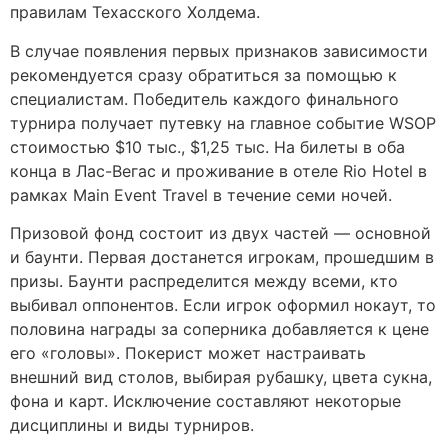
правилам Техасского Холдема.
В случае появления первых признаков зависимости
рекомендуется сразу обратиться за помощью к
специалистам. Победитель каждого финального
турнира получает путевку на главное событие WSOP
стоимостью $10 тыс., $1,25 тыс. На билеты в оба
конца в Лас-Вегас и проживание в отеле Rio Hotel в
рамках Main Event Travel в течение семи ночей.
Призовой фонд состоит из двух частей — основной
и баунти. Первая достанется игрокам, прошедшим в
призы. Баунти распределится между всеми, кто
выбивал оппонентов. Если игрок оформил нокаут, то
половина награды за соперника добавляется к цене
его «головы». Покерист может настраивать
внешний вид столов, выбирая рубашку, цвета сукна,
фона и карт. Исключение составляют некоторые
дисциплины и виды турниров.