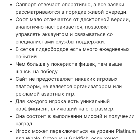
Саппорт отвечает оперативно, а все заявки
рассматриваются в порядке живой очереди.
Софт мало отличается от десктопной версии,
аналогично настраивается, позволяет
управлять аккаунтом и связываться со
специалистами службы поддержки.
В сетке лидербордов есть много ежедневных
событий.
Чем больше у покериста фишек, тем выше
шансы на победу.
Сайт не предоставляет никаких игровых
платформ, не является организатором или
рекламой азартных игр.
Для каждого игрока есть уникальный
коэффициент, влияющий на его размер.
Она состоит в выполнении миссий и получении
наград.
Игрок может переключиться на уровни Platinum
для Whale, Octopus и Goldfish, если хочет