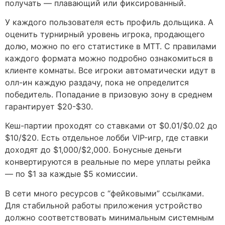
получать — плавающий или фиксированный.
У каждого пользователя есть профиль дольщика. А
оценить турнирный уровень игрока, продающего
долю, можно по его статистике в MTT. С правилами
каждого формата можно подробно ознакомиться в
клиенте комнаты. Все игроки автоматически идут в
олл-ин каждую раздачу, пока не определится
победитель. Попадание в призовую зону в среднем
гарантирует $20-$30.
Кеш-партии проходят со ставками от $0.01/$0.02 до
$10/$20. Есть отдельное лобби VIP-игр, где ставки
доходят до $1,000/$2,000. Бонусные деньги
конвертируются в реальные по мере уплаты рейка
— по $1 за каждые $5 комиссии.
В сети много ресурсов с “фейковыми” ссылками.
Для стабильной работы приложения устройство
должно соответствовать минимальным системным