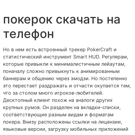
покерок скачать на
телефон
Но в нем есть встроенный трекер PokerCraft и
статистический инструмент Smart HUD. Регулярам,
которые привыкли к минималистичным лейаутам,
поначалу сложно привыкнуть к анимированным
баннерам и общению через эмодзи. Но постепенно
это перестает раздражать и отчасти окупается тем,
что за столом много игроков-любителей.
Десктопный клиент похож на аналоги других
крупных румов. Он разделен на вкладки-списки,
соответствующие разным видам и форматам
покера. Внизу расположены ссылки на лицензии,
языковые версии, загрузку мобильных приложений