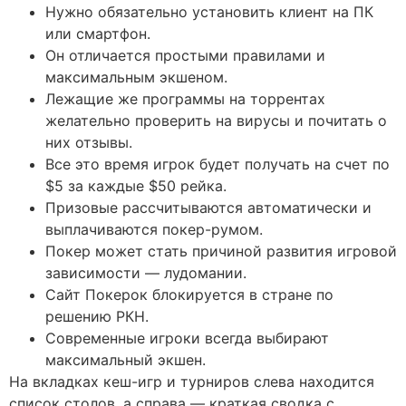
Нужно обязательно установить клиент на ПК
или смартфон.
Он отличается простыми правилами и
максимальным экшеном.
Лежащие же программы на торрентах
желательно проверить на вирусы и почитать о
них отзывы.
Все это время игрок будет получать на счет по
$5 за каждые $50 рейка.
Призовые рассчитываются автоматически и
выплачиваются покер-румом.
Покер может стать причиной развития игровой
зависимости — лудомании.
Сайт Покерок блокируется в стране по
решению РКН.
Современные игроки всегда выбирают
максимальный экшен.
На вкладках кеш-игр и турниров слева находится
список столов, а справа — краткая сводка с