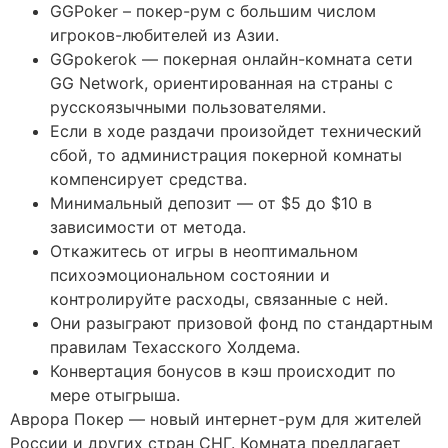
GGPoker – покер-рум с большим числом
игроков-любителей из Азии.
GGpokerok — покерная онлайн-комната сети
GG Network, ориентированная на страны с
русскоязычными пользователями.
Если в ходе раздачи произойдет технический
сбой, то администрация покерной комнаты
компенсирует средства.
Минимальный депозит — от $5 до $10 в
зависимости от метода.
Откажитесь от игры в неоптимальном
психоэмоциональном состоянии и
контролируйте расходы, связанные с ней.
Они разыграют призовой фонд по стандартным
правилам Техасского Холдема.
Конвертация бонусов в кэш происходит по
мере отыгрыша.
Аврора Покер — новый интернет-рум для жителей
России и других стран СНГ. Комната предлагает