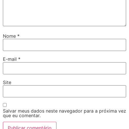
Nome
*
E-mail
*
Site
Salvar meus dados neste navegador para a próxima vez
que eu comentar.