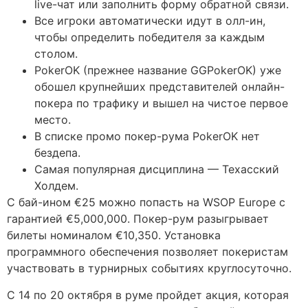
live-чат или заполнить форму обратной связи.
Все игроки автоматически идут в олл-ин,
чтобы определить победителя за каждым
столом.
PokerOK (прежнее название GGPokerOK) уже
обошел крупнейших представителей онлайн-
покера по трафику и вышел на чистое первое
место.
В списке промо покер-рума PokerOK нет
бездепа.
Самая популярная дисциплина — Техасский
Холдем.
С бай-ином €25 можно попасть на WSOP Europe с
гарантией €5,000,000. Покер-рум разыгрывает
билеты номиналом €10,350. Установка
программного обеспечения позволяет покеристам
участвовать в турнирных событиях круглосуточно.
С 14 по 20 октября в руме пройдет акция, которая