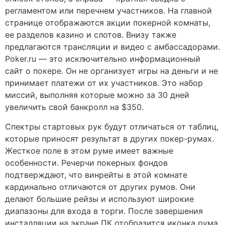
регламентом или перечнем участников. На главной
странице отображаются акции покерной комнаты,
ее разделов казино и слотов. Внизу также
предлагаются трансляции и видео с амбассадорами.
Poker.ru — это исключительно информационный
сайт о покере. Он не организует игры на деньги и не
принимает платежи от их участников. Это набор
миссий, выполняя которые можно за 30 дней
увеличить свой банкролл на $350.
Спектры стартовых рук будут отличаться от таблиц,
которые приносят результат в других покер-румах.
Жесткое поле в этом руме имеет важные
особенности. Речерчи покерных фондов
подтверждают, что винрейты в этой комнате
кардинально отличаются от других румов. Они
делают большие рейзы и используют широкие
диапазоны для входа в торги. После завершения
инсталляции на экране ПК отобразится иконка рума.