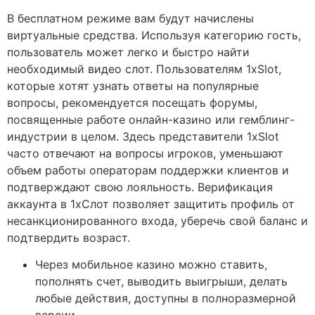
В бесплатном режиме вам будут начислены
виртуальные средства. Используя категорию гость,
пользователь может легко и быстро найти
необходимый видео слот. Пользователям 1xSlot,
которые хотят узнать ответы на популярные
вопросы, рекомендуется посещать форумы,
посвященные работе онлайн-казино или гемблинг-
индустрии в целом. Здесь представители 1xSlot
часто отвечают на вопросы игроков, уменьшают
объем работы операторам поддержки клиентов и
подтверждают свою лояльность. Верификация
аккаунта в 1xСлот позволяет защитить профиль от
несанкционированного входа, уберечь свой баланс и
подтвердить возраст.
Через мобильное казино можно ставить,
пополнять счет, выводить выигрыши, делать
любые действия, доступны в полноразмерной