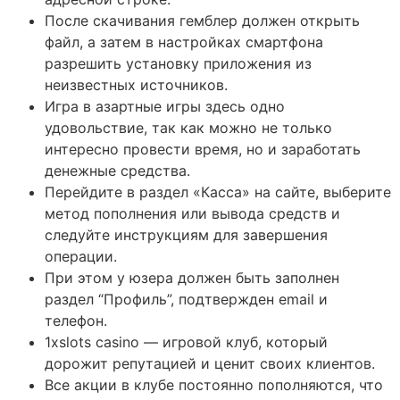
После скачивания гемблер должен открыть
файл, а затем в настройках смартфона
разрешить установку приложения из
неизвестных источников.
Игра в азартные игры здесь одно
удовольствие, так как можно не только
интересно провести время, но и заработать
денежные средства.
Перейдите в раздел «Касса» на сайте, выберите
метод пополнения или вывода средств и
следуйте инструкциям для завершения
операции.
При этом у юзера должен быть заполнен
раздел “Профиль”, подтвержден email и
телефон.
1xslots casino — игровой клуб, который
дорожит репутацией и ценит своих клиентов.
Все акции в клубе постоянно пополняются, что