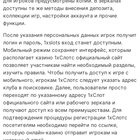
для игроков предусмотрены копии. В зеркалах
доступны те же методы внесения депозита,
коллекции игр, настройки аккаунта и прочие
функции.
После указания персональных данных игрок получит
логин и пароль, 1xslots вход станет доступным.
Мобильный режим сохраняет интерфейс, которым
располагает казино 1xСлотс официальный сайт
позволяет участникам найти необходимый разделы,
изучить правила. Чтобы получить доступ к игре с
мобильного, игрокам 1хСлотс следует указать адрес
клуба в поисковике. Далее, пользователи просто
переходят по указанному адресу 1хСлот
официального сайта или рабочего зеркала и
получают доступ ко всем преимуществам. Для
подтверждения процедуры регистрации 1хСлотс
посетителям необходимо перейти по ссылке,
которую онлайн-казино отправит игрокам на
указанный email.