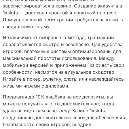
зарегистрироваться в казино. Создание аккаунта в
1xslots — довольно простой и понятный процесс.
При упрощенной регистрации требуется заполнить
специальную форму.
Независимо от выбранного метода, транзакции
обрабатываются быстро и безопасно. Для удобства
игроков, платежные системы оптимизированы для
максимальной простоты использования. Между
мобильной версией и приложением 1xslot есть свои
особенности, несмотря на визуальное сходство.
Играйте в покер, рулетку, слоты или наслаждайтесь
живыми играми с дилерами.
Предлагая до 10% кэшбэка на все депозиты, вы
можете получить что-то дополнительное, когда
удача не идет вам навстречу. Казино 1xslots
предприняло дополнительные шаги для обеспечения
безопасности своих игроков, внедрив