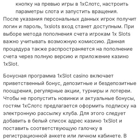
кнопку на превью игры в 1хСлотс, настроить
параметры слота и запустить вращения.
После указания персональных данных игрок получит
логин и пароль, 1xslots вход станет доступным. При
выборе метода пополнения счета игрокам 1x Slots
важно учитывать возможную комиссию. Данная
процедура также распространяется на пополнение
счета через полную версию и приложение казино
1xSlot.
Бонусная программа 1xSlot casino включает
приветственный бонус, депозитные и бездепозитные
поощрения, регулярные акции, турниры и лотереи.
Чтобы не пропустить новинки и актуальные бонусы,
гостям 1хСлотс предлагается оформить подписку на
электронную рассылку клуба. Для этого следует
добавить в белый список адрес казино 1xSlot и
поставить соответствующую галочку в
регистрационной анкете или личном кабинете. В