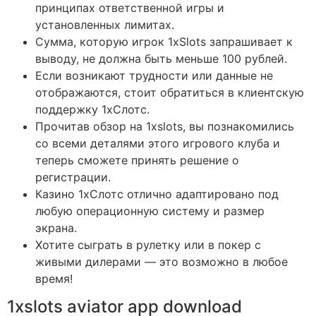
принципах ответственной игры и
установленных лимитах.
Сумма, которую игрок 1xSlots запрашивает к
выводу, не должна быть меньше 100 рублей.
Если возникают трудности или данные не
отображаются, стоит обратиться в клиентскую
поддержку 1хСлотс.
Прочитав обзор на 1xslots, вы познакомились
со всеми деталями этого игрового клуба и
теперь сможете принять решение о
регистрации.
Казино 1хСлотс отлично адаптировано под
любую операционную систему и размер
экрана.
Хотите сыграть в рулетку или в покер с
живыми дилерами — это возможно в любое
время!
1xslots aviator app download