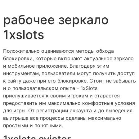
рабочее зеркало
1xslots
Положительно оцениваются методы обхода
блокировки, которые включают актуальное зеркало
и мобильное приложение. Благодаря этим
инструментам, пользователи могут получить доступ
к сайту даже при его блокировке. Стоит не забывать
и о пользовательском опыте – 1xSlots
прислушивается к своим игрокам и старается
предоставить им максимально комфортные условия
для игры. От регистрации аккаунта и до выведения
выигрыша все процессы сделаны максимально
простыми и понятными.