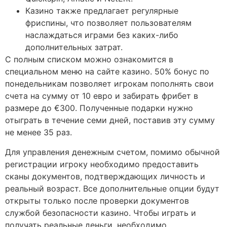
Казино также предлагает регулярные
фриспины, что позволяет пользователям
наслаждаться играми без каких-либо
дополнительных затрат.
С полным списком можно ознакомится в
специальном меню на сайте казино. 50% бонус по
понедельникам позволяет игрокам пополнять свои
счета на сумму от 10 евро и забирать фрибет в
размере до €300. Полученные подарки нужно
отыграть в течение семи дней, поставив эту сумму
не менее 35 раз.
Для управления денежным счетом, помимо обычной
регистрации игроку необходимо предоставить
сканы документов, подтверждающих личность и
реальный возраст. Все дополнительные опции будут
открыты только после проверки документов
службой безопасности казино. Чтобы играть и
получать реальные деньги, необходимо