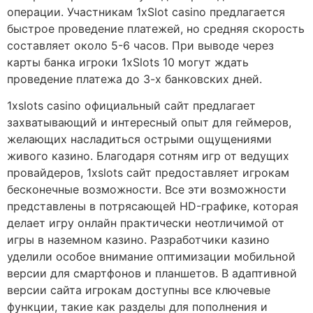
операции. Участникам 1xSlot casino предлагается
быстрое проведение платежей, но средняя скорость
составляет около 5-6 часов. При выводе через
карты банка игроки 1xSlots 10 могут ждать
проведение платежа до 3-х банковских дней.
1xslots casino официальный сайт предлагает
захватывающий и интересный опыт для геймеров,
желающих насладиться острыми ощущениями
живого казино. Благодаря сотням игр от ведущих
провайдеров, 1xslots сайт предоставляет игрокам
бесконечные возможности. Все эти возможности
представлены в потрясающей HD-графике, которая
делает игру онлайн практически неотличимой от
игры в наземном казино. Разработчики казино
уделили особое внимание оптимизации мобильной
версии для смартфонов и планшетов. В адаптивной
версии сайта игрокам доступны все ключевые
функции, такие как разделы для пополнения и