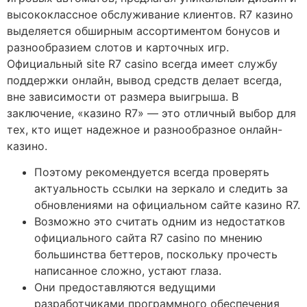
высококлассное обслуживание клиентов. R7 казино
выделяется обширным ассортиментом бонусов и
разнообразием слотов и карточных игр.
Официальный site R7 casino всегда имеет службу
поддержки онлайн, вывод средств делает всегда,
вне зависимости от размера выигрыша. В
заключение, «казино R7» — это отличный выбор для
тех, кто ищет надежное и разнообразное онлайн-
казино.
Поэтому рекомендуется всегда проверять
актуальность ссылки на зеркало и следить за
обновлениями на официальном сайте казино R7.
Возможно это считать одним из недостатков
официального сайта R7 casino по мнению
большинства беттеров, поскольку прочесть
написанное сложно, устают глаза.
Они предоставляются ведущими
разработчиками программного обеспечения