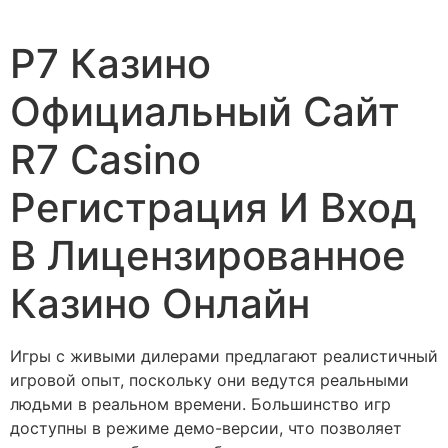
Р7 Казино
Официальный Сайт
R7 Casino
Регистрация И Вход
В Лицензированное
Казино Онлайн
Игры с живыми дилерами предлагают реалистичный
игровой опыт, поскольку они ведутся реальными
людьми в реальном времени. Большинство игр
доступны в режиме демо-версии, что позволяет