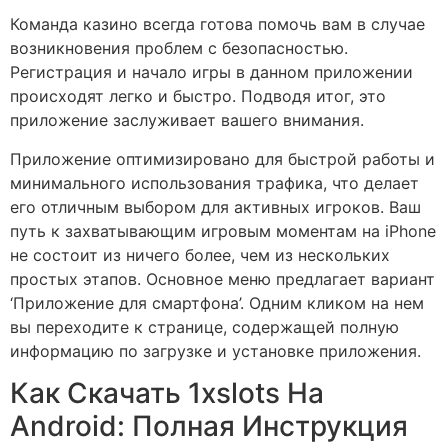
Команда казино всегда готова помочь вам в случае
возникновения проблем с безопасностью.
Регистрация и начало игры в данном приложении
происходят легко и быстро. Подводя итог, это
приложение заслуживает вашего внимания.
Приложение оптимизировано для быстрой работы и
минимального использования трафика, что делает
его отличным выбором для активных игроков. Ваш
путь к захватывающим игровым моментам на iPhone
не состоит из ничего более, чем из нескольких
простых этапов. Основное меню предлагает вариант
‘Приложение для смартфона’. Одним кликом на нем
вы переходите к странице, содержащей полную
информацию по загрузке и установке приложения.
Как Скачать 1xslots На
Android: Полная Инструкция