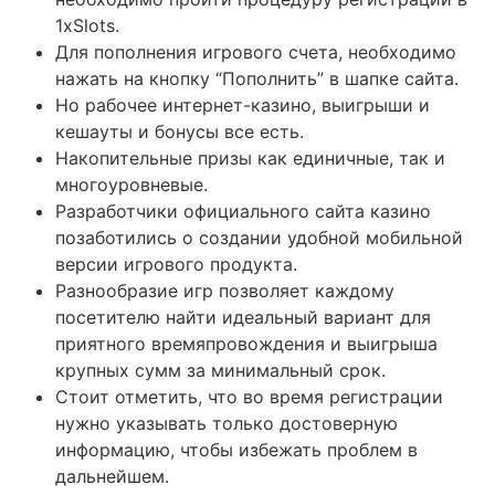
1xSlots.
Для пополнения игрового счета, необходимо
нажать на кнопку “Пополнить” в шапке сайта.
Но рабочее интернет-казино, выигрыши и
кешауты и бонусы все есть.
Накопительные призы как единичные, так и
многоуровневые.
Разработчики официального сайта казино
позаботились о создании удобной мобильной
версии игрового продукта.
Разнообразие игр позволяет каждому
посетителю найти идеальный вариант для
приятного времяпровождения и выигрыша
крупных сумм за минимальный срок.
Стоит отметить, что во время регистрации
нужно указывать только достоверную
информацию, чтобы избежать проблем в
дальнейшем.