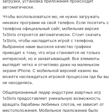
загрузки, установка приложения происходит
автоматически.
Чтобы воспользоваться ею, не нужно загружать
никаких программ на свой телефон. Если посетить с
телефона официальный сайт, мобильная версия
1xSlots откроется автоматически. Стоит скачать
1xSlots, чтобы насладиться игрой с телефона.
Выбранное нами высокое качество графики
приводит к тому, что игра становится не только
интересной, но и захватывающей. Все элементы
выглядят четко и отчетливо даже на маленьком
экране iPhone. С мобильной версией казино вы
можете наслаждаться игровой процессом где бы вы
ни находились.
Общепризнанный лидер индустрии азартных игр
1xSlots предоставляет уникальную возможность
вращать барабаны любимых слотов, не зависит от
местоположения. Мобильное приложение было