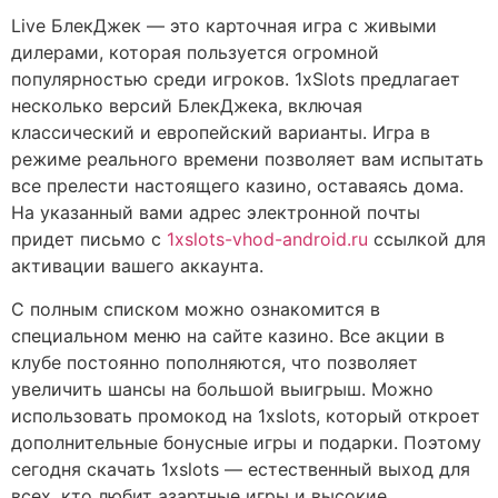
Live БлекДжек — это карточная игра с живыми
дилерами, которая пользуется огромной
популярностью среди игроков. 1xSlots предлагает
несколько версий БлекДжека, включая
классический и европейский варианты. Игра в
режиме реального времени позволяет вам испытать
все прелести настоящего казино, оставаясь дома.
На указанный вами адрес электронной почты
придет письмо с
1xslots-vhod-android.ru
ссылкой для
активации вашего аккаунта.
С полным списком можно ознакомится в
специальном меню на сайте казино. Все акции в
клубе постоянно пополняются, что позволяет
увеличить шансы на большой выигрыш. Можно
использовать промокод на 1xslots, который откроет
дополнительные бонусные игры и подарки. Поэтому
сегодня скачать 1xslots — естественный выход для
всех, кто любит азартные игры и высокие