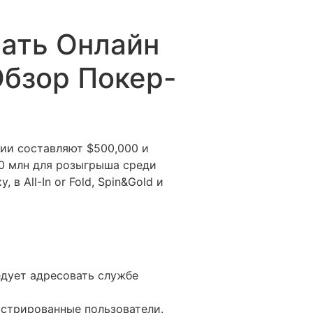
рать Онлайн
Обзор Покер-
тии составляют $500,000 и
10 млн для розыгрыша среди
 All-In or Fold, Spin&Gold и
едует адресовать службе
истрированные пользователи.