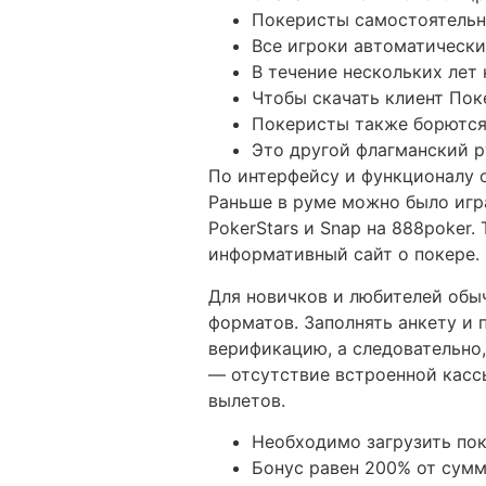
Покеристы самостоятельн
Все игроки автоматически
В течение нескольких лет
Чтобы скачать клиент Пок
Покеристы также борются за
Это другой флагманский р
По интерфейсу и функционалу о
Раньше в руме можно было игра
PokerStars и Snap на 888poker.
информативный сайт о покере.
Для новичков и любителей обы
форматов. Заполнять анкету и 
верификацию, а следовательно
— отсутствие встроенной кассы
вылетов.
Необходимо загрузить пок
Бонус равен 200% от сумм