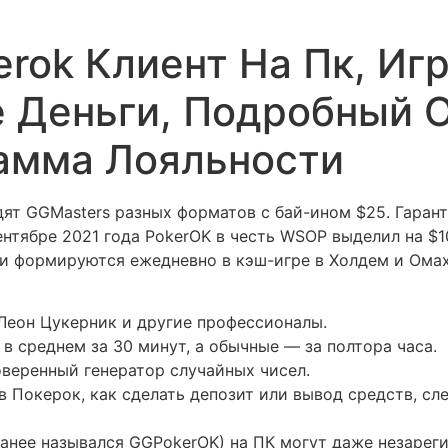
erok Клиент На Пк, Иг
 Деньги, Подробный 
амма Лояльности
ят GGMasters разных форматов с бай-ином $25. Гаран
сентябре 2021 года PokerOK в честь WSOP выделил на $
 формируются ежедневно в кэш-игре в Холдем и Омаху, в
 Леон Цукерник и другие профессионалы.
в среднем за 30 минут, а обычные — за полтора часа.
веренный генератор случайных чисел.
в Покерок, как сделать депозит или вывод средств, сл
ранее назывался GGPokerOK) на ПК могут даже незарег