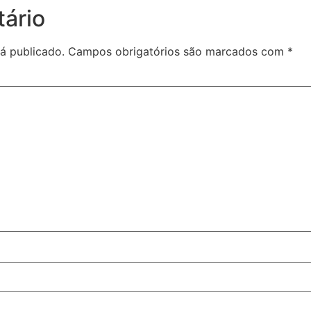
ário
á publicado.
Campos obrigatórios são marcados com
*