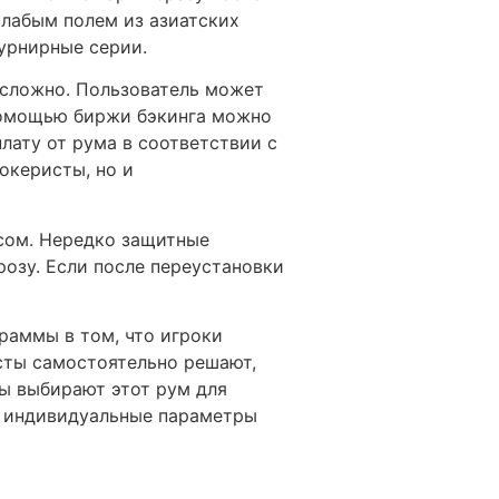
слабым полем из азиатских
урнирные серии.
 сложно. Пользователь может
 помощью биржи бэкинга можно
лату от рума в соответствии с
океристы, но и
усом. Нередко защитные
озу. Если после переустановки
раммы в том, что игроки
сты самостоятельно решают,
ы выбирают этот рум для
ь индивидуальные параметры