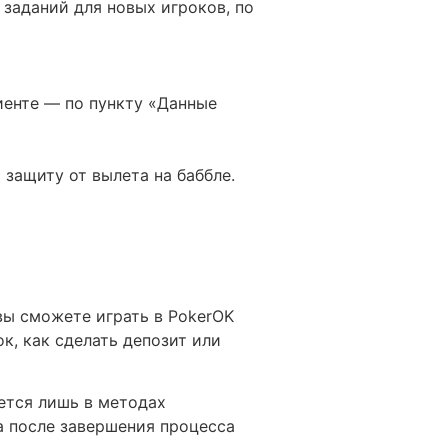
 заданий для новых игроков, по
лиенте — по пункту «Данные
защиту от вылета на баббле.
 вы сможете играть в PokerOK
к, как сделать депозит или
ется лишь в методах
а после завершения процесса