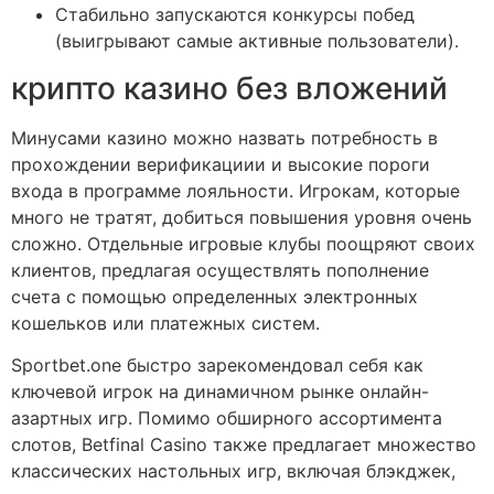
Стабильно запускаются конкурсы побед
(выигрывают самые активные пользователи).
крипто казино без вложений
Минусами казино можно назвать потребность в
прохождении верификациии и высокие пороги
входа в программе лояльности. Игрокам, которые
много не тратят, добиться повышения уровня очень
сложно. Отдельные игровые клубы поощряют своих
клиентов, предлагая осуществлять пополнение
счета с помощью определенных электронных
кошельков или платежных систем.
Sportbet.one быстро зарекомендовал себя как
ключевой игрок на динамичном рынке онлайн-
азартных игр. Помимо обширного ассортимента
слотов, Betfinal Casino также предлагает множество
классических настольных игр, включая блэкджек,