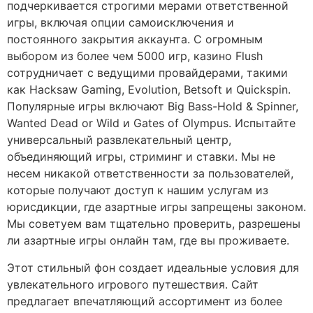
подчеркивается строгими мерами ответственной
игры, включая опции самоисключения и
постоянного закрытия аккаунта. С огромным
выбором из более чем 5000 игр, казино Flush
сотрудничает с ведущими провайдерами, такими
как Hacksaw Gaming, Evolution, Betsoft и Quickspin.
Популярные игры включают Big Bass-Hold & Spinner,
Wanted Dead or Wild и Gates of Olympus. Испытайте
универсальный развлекательный центр,
объединяющий игры, стриминг и ставки. Мы не
несем никакой ответственности за пользователей,
которые получают доступ к нашим услугам из
юрисдикции, где азартные игры запрещены законом.
Мы советуем вам тщательно проверить, разрешены
ли азартные игры онлайн там, где вы проживаете.
Этот стильный фон создает идеальные условия для
увлекательного игрового путешествия. Сайт
предлагает впечатляющий ассортимент из более