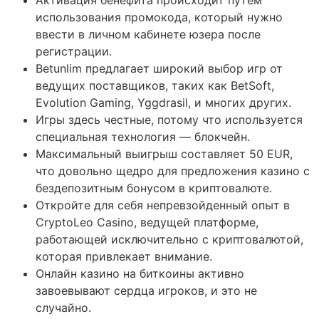
Активация бенефита происходит путем
использования промокода, который нужно
ввести в личном кабинете юзера после
регистрации.
Betunlim предлагает широкий выбор игр от
ведущих поставщиков, таких как BetSoft,
Evolution Gaming, Yggdrasil, и многих других.
Игры здесь честные, потому что используется
специальная технология — блокчейн.
Максимальный выигрыш составляет 50 EUR,
что довольно щедро для предложения казино с
бездепозитным бонусом в криптовалюте.
Откройте для себя непревзойденный опыт в
CryptoLeo Casino, ведущей платформе,
работающей исключительно с криптовалютой,
которая привлекает внимание.
Онлайн казино на биткоины активно
завоевывают сердца игроков, и это не
случайно.