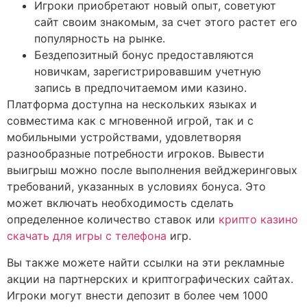
Игроки приобретают новый опыт, советуют
сайт своим знакомым, за счет этого растет его
популярность на рынке.
Бездепозитный бонус предоставляются
новичкам, зарегистрировавшим учетную
запись в предпочитаемом ими казино.
Платформа доступна на нескольких языках и
совместима как с мгновенной игрой, так и с
мобильными устройствами, удовлетворяя
разнообразные потребности игроков. Вывести
выигрыш можно после выполнения вейджеринговых
требований, указанных в условиях бонуса. Это
может включать необходимость сделать
определенное количество ставок или
крипто казино
скачать для игры с телефона
игр.
Вы также можете найти ссылки на эти рекламные
акции на партнерских и криптографических сайтах.
Игроки могут внести депозит в более чем 1000