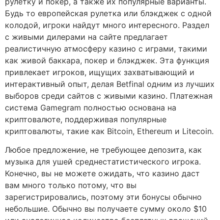
рулетку и покер, а также их популярные варианты.
Будь то европейская рулетка или блэкджек с одной
колодой, игроки найдут много интересного. Раздел
с живыми дилерами на сайте предлагает
реалистичную атмосферу казино с играми, такими
как живой баккара, покер и блэкджек. Эта функция
привлекает игроков, ищущих захватывающий и
интерактивный опыт, делая Betfinal одним из лучших
выборов среди сайтов с живыми казино. Платежная
система Gamegram полностью основана на
криптовалюте, поддерживая популярные
криптовалюты, такие как Bitcoin, Ethereum и Litecoin.
Любое предложение, не требующее депозита, как
музыка для ушей среднестатистического игрока.
Конечно, вы не можете ожидать, что казино даст
вам много только потому, что вы
зарегистрировались, поэтому эти бонусы обычно
небольшие. Обычно вы получаете сумму около $10