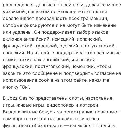
распределяет данные по всей сети, делая ее менее
уязвимой для взломов. Блокчейн-технология
обеспечивает прозрачность всех транзакций,
которые фиксируются и не могут быть изменены
или удалены. Он поддерживает выбор языков,
включая английский, немецкий, испанский,
французский, турецкий, русский, португальский,
японский. На их сайте поддерживаются различные
языки, такие как английский, испанский,
французский, португальский, немецкий. Чтобы
закрыть это сообщение и подтвердить согласие на
использование cookie на этом сайте, нажмите
кнопку “Ок”.
В Jozz Casino представлены слоты, настольные
игры, живые игры, видеопокер и лотереи.
Бездепозитные бонусы за регистрацию позволяют
вам «протестировать» онлайн-казино без
финансовых обязательств — вы можете оценить