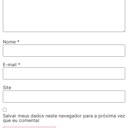
Nome
*
E-mail
*
Site
Salvar meus dados neste navegador para a próxima vez
que eu comentar.