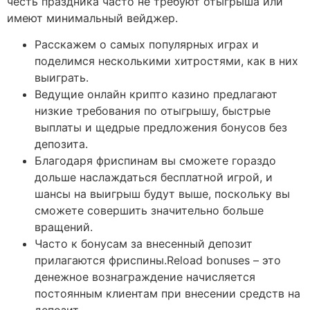
честь праздника часто не требуют отыгрыша или
имеют минимальный вейджер.
Расскажем о самых популярных играх и
поделимся несколькими хитростями, как в них
выиграть.
Ведущие онлайн крипто казино предлагают
низкие требования по отыгрышу, быстрые
выплаты и щедрые предложения бонусов без
депозита.
Благодаря фриспинам вы сможете гораздо
дольше наслаждаться бесплатной игрой, и
шансы на выигрыш будут выше, поскольку вы
сможете совершить значительно больше
вращений.
Часто к бонусам за внесенный депозит
прилагаются фриспины.Reload bonuses – это
денежное вознаграждение начисляется
постоянным клиентам при внесении средств на