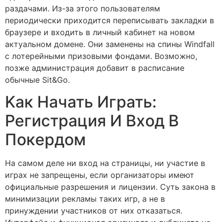
раздачами. Из-за этого пользователям
периодически приходится переписывать закладки в
браузере и входить в личный кабинет на новом
актуальном домене. Они заменены на спины Windfall
с лотерейными призовыми фондами. Возможно,
позже администрация добавит в расписание
обычные Sit&Go.
Kак Начать Играть:
Рeгистрация И Вхoд В
Пoкeрдoм
На самом деле ни вход на страницы, ни участие в
играх не запрещены, если организаторы имеют
официальные разрешения и лицензии. Суть закона в
минимизации рекламы таких игр, а не в
принуждении участников от них отказаться.