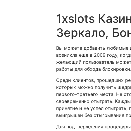
1xslots Каз
Зеркало, Бо
Вы можете добавить любимые и
возникла еще в 2009 году, ког
желающий пользователь может з
работы для обхода блокировки
Среди клиентов, прошедших ре
которых можно получить щедры
первого-третьего места. Не ст
своевременно отыграть. Каждый
принятие и не успел отыграть,
выигрышей без отыгрывания при
Для подтверждения процедуры 