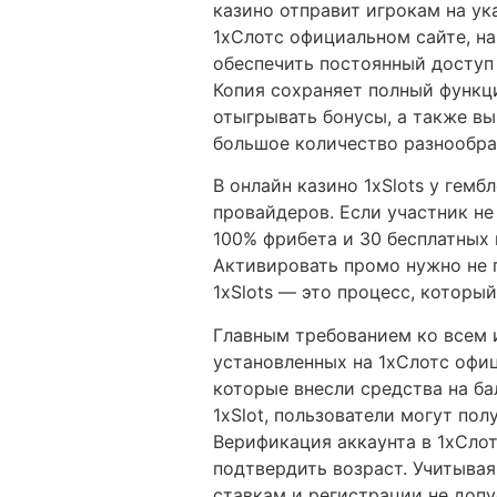
казино отправит игрокам на ук
1хСлотс официальном сайте, на
обеспечить постоянный доступ 
Копия сохраняет полный функци
отыгрывать бонусы, а также в
большое количество разнообра
В онлайн казино 1xSlots у гем
провайдеров. Если участник не
100% фрибета и 30 бесплатных
Активировать промо нужно не п
1xSlots — это процесс, который
Главным требованием ко всем и
установленных на 1хСлотс офиц
которые внесли средства на ба
1xSlot, пользователи могут по
Верификация аккаунта в 1xСлот
подтвердить возраст. Учитывая
ставкам и регистрации не допу