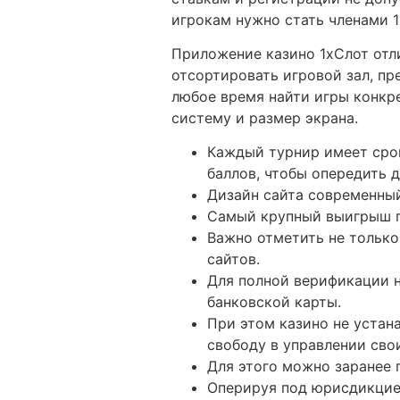
игрокам нужно стать членами 1
Приложение казино 1xСлот отл
отсортировать игровой зал, пр
любое время найти игры конкр
систему и размер экрана.
Каждый турнир имеет срок
баллов, чтобы опередить д
Дизайн сайта современный
Самый крупный выигрыш по
Важно отметить не только 
сайтов.
Для полной верификации н
банковской карты.
При этом казино не устан
свободу в управлении сво
Для этого можно заранее 
Оперируя под юрисдикцией