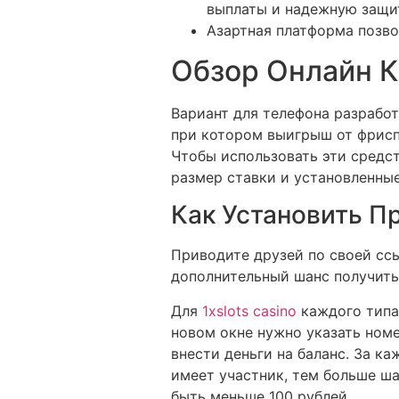
выплаты и надежную защит
Азартная платформа позво
Обзор Онлайн Ка
Вариант для телефона разработ
при котором выигрыш от фрисп
Чтобы использовать эти средс
размер ставки и установленные
Как Установить П
Приводите друзей по своей ссы
дополнительный шанс получить 
Для
1xslots casino
каждого типа
новом окне нужно указать ном
внести деньги на баланс. За к
имеет участник, тем больше ша
быть меньше 100 рублей.