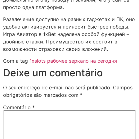
просто одна платформа.
Развлечение доступно на разных гаджетах и ПК, оно
удобно активируется и приносит быстрее победы.
Игра Авиатор в 1xBet наделена особой функцией –
двойные ставки. Преимущество их состоит в
возможности страховки своих вложений.
Com a tag
1xslots рабочее зеркало на сегодня
Deixe um comentário
O seu endereço de e-mail não será publicado.
Campos
obrigatórios são marcados com
*
Comentário
*