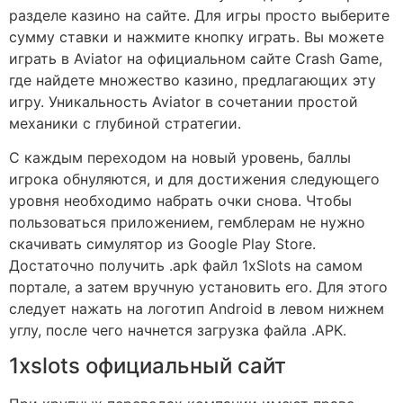
разделе казино на сайте. Для игры просто выберите
сумму ставки и нажмите кнопку играть. Вы можете
играть в Aviator на официальном сайте Crash Game,
где найдете множество казино, предлагающих эту
игру. Уникальность Aviator в сочетании простой
механики с глубиной стратегии.
С каждым переходом на новый уровень, баллы
игрока обнуляются, и для достижения следующего
уровня необходимо набрать очки снова. Чтобы
пользоваться приложением, гемблерам не нужно
скачивать симулятор из Google Play Store.
Достаточно получить .apk файл 1xSlots на самом
портале, а затем вручную установить его. Для этого
следует нажать на логотип Android в левом нижнем
углу, после чего начнется загрузка файла .APK.
1xslots официальный сайт