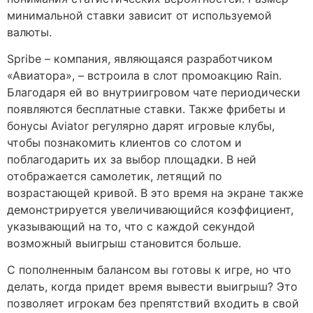
минимальной ставки зависит от используемой
валюты.
Spribe – компания, являющаяся разработчиком
«Авиатора», – встроила в слот промоакцию Rain.
Благодаря ей во внутриигровом чате периодически
появляются бесплатные ставки. Также фрибеты и
бонусы Aviator регулярно дарят игровые клубы,
чтобы познакомить клиентов со слотом и
поблагодарить их за выбор площадки. В ней
отображается самолетик, летящий по
возрастающей кривой. В это время на экране также
демонстрируется увеличивающийся коэффициент,
указывающий на то, что с каждой секундой
возможный выигрыш становится больше.
С пополненным балансом вы готовы к игре, но что
делать, когда придет время вывести выигрыш? Это
позволяет игрокам без препятствий входить в свой