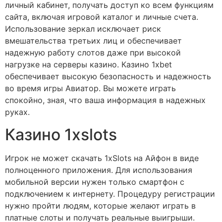
личный кабинет, получать доступ ко всем функциям
сайта, включая игровой каталог и личные счета.
Использование зеркал исключает риск
вмешательства третьих лиц и обеспечивает
надежную работу слотов даже при высокой
нагрузке на серверы казино. Казино 1xbet
обеспечивает высокую безопасность и надежность
во время игры Авиатор. Вы можете играть
спокойно, зная, что ваша информация в надежных
руках.
Казино 1xslots
Игрок не может скачать 1xSlots на Айфон в виде
полноценного приложения. Для использования
мобильной версии нужен только смартфон с
подключением к интернету. Процедуру регистрации
нужно пройти людям, которые желают играть в
платные слоты и получать реальные выигрыши.