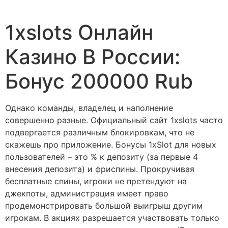
1xslots Онлайн
Казино В России:
Бонус 200000 Rub
Однако команды, владелец и наполнение
совершенно разные. Официальный сайт 1xslots часто
подвергается различным блокировкам, что не
скажешь про приложение. Бонусы 1xSlot для новых
пользователей – это % к депозиту (за первые 4
внесения депозита) и фриспины. Прокручивая
бесплатные спины, игроки не претендуют на
джекпоты, администрация имеет право
продемонстрировать большой выигрыш другим
игрокам. В акциях разрешается участвовать только