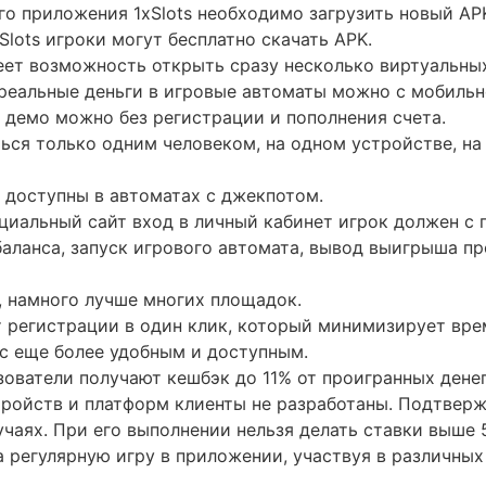
о приложения 1xSlots необходимо загрузить новый APK
Slots игроки могут бесплатно скачать APK.
еет возможность открыть сразу несколько виртуальны
а реальные деньги в игровые автоматы можно с мобиль
 демо можно без регистрации и пополнения счета.
ься только одним человеком, на одном устройстве, на 
доступны в автоматах с джекпотом.
ициальный сайт вход в личный кабинет игрок должен с
баланса, запуск игрового автомата, вывод выигрыша пр
 намного лучше многих площадок.
 регистрации в один клик, который минимизирует вре
сс еще более удобным и доступным.
зователи получают кешбэк до 11% от проигранных денег
стройств и платформ клиенты не разработаны. Подтвер
учаях. При его выполнении нельзя делать ставки выше 
а регулярную игру в приложении, участвуя в различны