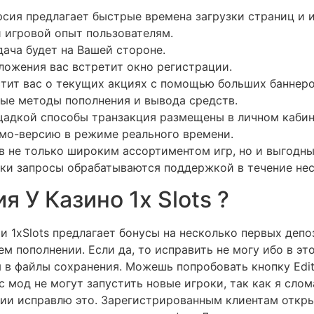
рсия предлагает быстрые времена загрузки страниц и 
 игровой опыт пользователям.
дача будет на Вашей стороне.
ожения вас встретит окно регистрации.
естит вас о текущих акциях с помощью больших баннер
ные методы пополнения и вывода средств.
адкой способы транзакция размещены в личном кабин
мо-версию в режиме реального времени.
ов не только широким ассортиментом игр, но и выгод
рки запросы обрабатываются поддержкой в течение нес
я У Казино 1x Slots ?
 1xSlots предлагает бонусы на несколько первых депоз
 пополнении. Если да, то исправить не могу ибо в эт
 в файлы сохранения. Можешь попробовать кнопку Edit
с мод не могут запустить новые игроки, так как я сло
и исправлю это. Зарегистрированным клиентам открыт