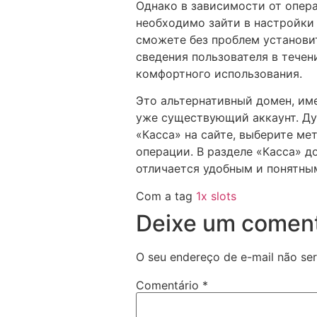
Однако в зависимости от опера
необходимо зайти в настройки 
сможете без проблем установи
сведения пользователя в течен
комфортного использования.
Это альтернативный домен, име
уже существующий аккаунт. Дуб
«Касса» на сайте, выберите ме
операции. В разделе «Касса» д
отличается удобным и понятны
Com a tag
1x slots
Deixe um coment
O seu endereço de e-mail não ser
Comentário
*