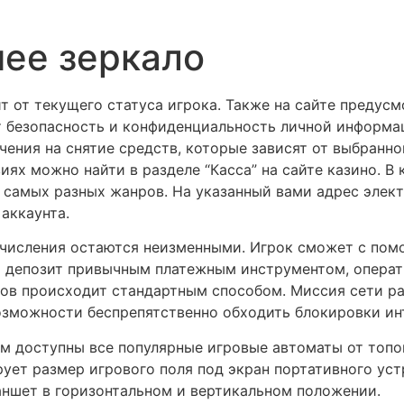
чее зеркало
т от текущего статуса игрока. Также на сайте предус
т безопасность и конфиденциальность личной информац
чения на снятие средств, которые зависят от выбранн
ях можно найти в разделе “Касса” на сайте казино. В 
 самых разных жанров. На указанный вами адрес элек
аккаунта.
ачисления остаются неизменными. Игрок сможет с пом
ти депозит привычным платежным инструментом, опера
в происходит стандартным способом. Миссия сети раб
озможности беспрепятственно обходить блокировки ин
ром доступны все популярные игровые автоматы от топ
рует размер игрового поля под экран портативного уст
аншет в горизонтальном и вертикальном положении.