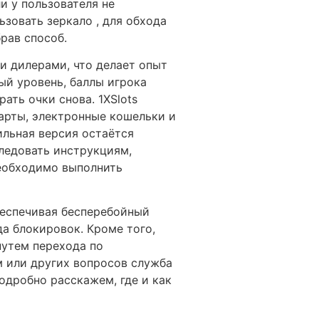
и у пользователя не
ьзовать зеркало , для обхода
рав способ.
и дилерами, что делает опыт
ый уровень, баллы игрока
ать очки снова. 1XSlots
карты, электронные кошельки и
ильная версия остаётся
следовать инструкциям,
необходимо выполнить
беспечивая бесперебойный
а блокировок. Кроме того,
путем перехода по
м или других вопросов служба
одробно расскажем, где и как