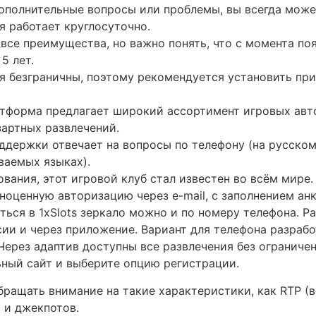
дополнительные вопросы или проблемы, вы всегда може
я работает круглосуточно.
все преимущества, но важно понять, что с момента по
5 лет.
безграничны, поэтому рекомендуется установить прил
тформа предлагает широкий ассортимент игровых авто
зартных развлечений.
ддержки отвечает на вопросы по телефону (на русском 
иваемых языках).
вания, этот игровой клуб стал известен во всём мире.
оценную авторизацию через e-mail, с заполнением анк
ься в 1xSlots зеркало можно и по номеру телефона. Раз
ии и через приложение. Вариант для телефона разработ
Через адаптив доступны все развлечения без ограниче
льный сайт и выберите опцию регистрации.
ращать внимание на такие характеристики, как RTP (в
 и джекпотов.