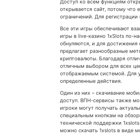
Доступ ко всем функциям откры
открывается сайт, потому что 
ограничений. Для регистрации 
Все эти игры обеспечивают вз
игры в live-казино 1xSlots по
обнуляются, и для достижени
предлагает разнообразные мето
криптовалюты. Благодаря отлич
отличным выбором для всех цен
отображаемым системой. Для у
определенные действия.
Один из них – скачивание моби
доступ. ВПН-сервисы также мог
игроки могут получать актуаль
специальным кнопкам на обзор
технической поддержки 1xslots
можно скачать 1xslots в виде 