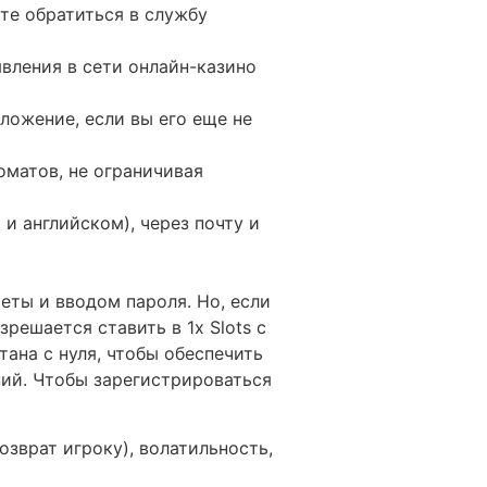
те обратиться в службу
явления в сети онлайн-казино
ожение, если вы его еще не
матов, не ограничивая
и английском), через почту и
еты и вводом пароля. Но, если
решается ставить в 1x Slots с
ана с нуля, чтобы обеспечить
ний. Чтобы зарегистрироваться
озврат игроку), волатильность,