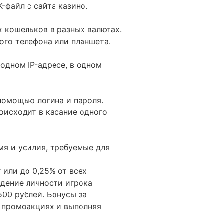
-файл с сайта казино.
х кошельков в разных валютах.
ного телефона или планшета.
одном IP-адресе, в одном
 помощью логина и пароля.
оисходит в касание одного
мя и усилия, требуемые для
 или до 0,25% от всех
ждение личности игрока
500 рублей. Бонусы за
х промоакциях и выполняя