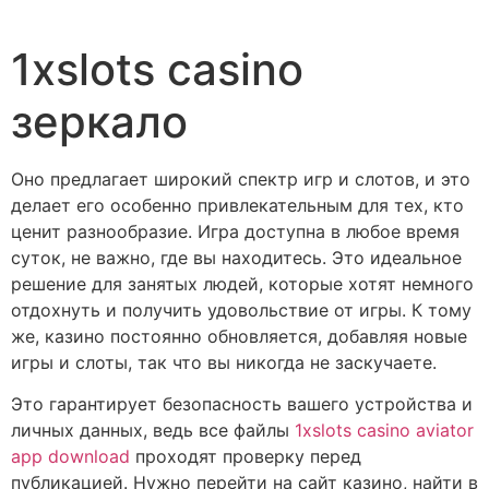
1xslots casino
зеркало
Оно предлагает широкий спектр игр и слотов, и это
делает его особенно привлекательным для тех, кто
ценит разнообразие. Игра доступна в любое время
суток, не важно, где вы находитесь. Это идеальное
решение для занятых людей, которые хотят немного
отдохнуть и получить удовольствие от игры. К тому
же, казино постоянно обновляется, добавляя новые
игры и слоты, так что вы никогда не заскучаете.
Это гарантирует безопасность вашего устройства и
личных данных, ведь все файлы
1xslots casino aviator
app download
проходят проверку перед
публикацией. Нужно перейти на сайт казино, найти в