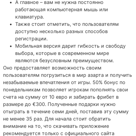
А главное – вам не нужна постоянно
работающая компьютерная мышь или
клавиатура.
Также стоит отметить, что пользователям
доступно несколько разных способов
регистрации.
Мобильная версия дарит гибкость и свободу
выбора, которые в современном мире
являются безусловным преимуществом.
Оно предоставляет возможность своим
пользователям погрузиться в мир азарта и получить
незабываемые впечатления от игры. 50% бонус по
понедельникам позволяет игрокам пополнять свои
счета на сумму от 10 евро и забирать фрибет в
размере до €300. Полученные подарки нужно
отыграть в течение семи дней, поставив эту сумму
не менее 35 раз. Для начала стоит обратить
внимание на то, что скачивать приложение
рекомендуется только с официального сайта