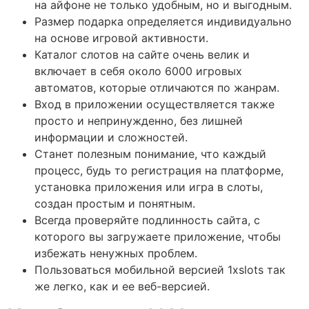
на айфоне не только удобным, но и выгодным.
Размер подарка определяется индивидуально
на основе игровой активности.
Каталог слотов на сайте очень велик и
включает в себя около 6000 игровых
автоматов, которые отличаются по жанрам.
Вход в приложении осуществляется также
просто и непринужденно, без лишней
информации и сложностей.
Станет полезным понимание, что каждый
процесс, будь то регистрация на платформе,
установка приложения или игра в слоты,
создан простым и понятным.
Всегда проверяйте подлинность сайта, с
которого вы загружаете приложение, чтобы
избежать ненужных проблем.
Пользоваться мобильной версией 1xslots так
же легко, как и ее веб-версией.