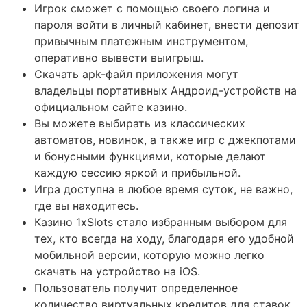
Игрок сможет с помощью своего логина и
пароля войти в личный кабинет, внести депозит
привычным платежным инструментом,
оперативно вывести выигрыш.
Скачать apk-файл приложения могут
владельцы портативных Андроид-устройств на
официальном сайте казино.
Вы можете выбирать из классических
автоматов, новинок, а также игр с джекпотами
и бонусными функциями, которые делают
каждую сессию яркой и прибыльной.
Игра доступна в любое время суток, не важно,
где вы находитесь.
Казино 1xSlots стало избранным выбором для
тех, кто всегда на ходу, благодаря его удобной
мобильной версии, которую можно легко
скачать на устройство на iOS.
Пользователь получит определенное
количество виртуальных кредитов для ставок.