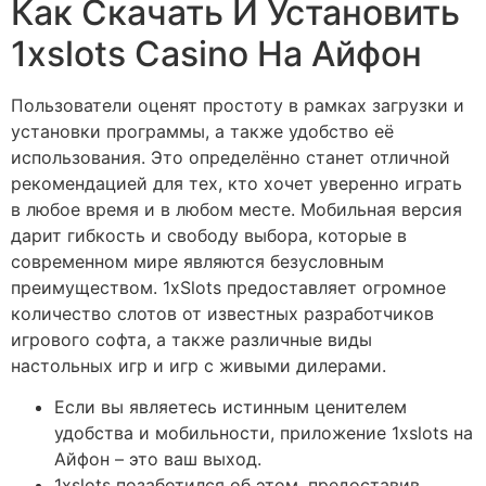
Как Скачать И Установить
1xslots Casino На Айфон
Пользователи оценят простоту в рамках загрузки и
установки программы, а также удобство её
использования. Это определённо станет отличной
рекомендацией для тех, кто хочет уверенно играть
в любое время и в любом месте. Мобильная версия
дарит гибкость и свободу выбора, которые в
современном мире являются безусловным
преимуществом. 1xSlots предоставляет огромное
количество слотов от известных разработчиков
игрового софта, а также различные виды
настольных игр и игр с живыми дилерами.
Если вы являетесь истинным ценителем
удобства и мобильности, приложение 1xslots на
Айфон – это ваш выход.
1xslots позаботился об этом, предоставив