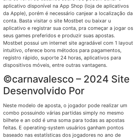
aplicativo disponível na App Shop (loja de aplicativos
da Apple), porém é necessário canjear a localização da
conta. Basta visitar o site Mostbet ou baixar u
aplicativo e registrar sua conta, pra começar a jogar os
seus games preferidos e produzir suas apostas.
Mostbet possui um internet site agradável com 1 layout
intuitivo, oferece bons métodos para pagamentos,
registro rápido, suporte 24 horas, aplicativos para
dispositivos móveis, entre outras vantagens.
©carnavalesco – 2024 Site
Desenvolvido Por
Neste modelo de aposta, o jogador pode realizar um
combo possuindo várias partidas simply no mesmo
bilhete e an odd é uma soma para todas as apostas
feitas. E operating-system usuários ganham pontos
baseado nas estatísticas dos jogadores no ano de