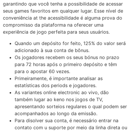
garantindo que você tenha a possibilidade de acessar
seus games favoritos em qualquer lugar. Esse nível de
conveniência at the acessibilidade é alguma prova do
compromisso da plataforma na oferecer uma
experiência de jogo perfeita para seus usuários.
Quando um depósito for feito, 125% do valor será
adicionado à sua conta de bônus.
Os jogadores recebem os seus bónus no prazo
para 72 horas após o primeiro depósito e têm
para o apostar 60 vezes.
Primeiramente, é importante analisar as
estatísticas dos periods e jogadores.
As variantes online electronic ao vivo, dão
também lugar ao keno nos jogos de TV,
apresentando sorteios regulares o qual podem ser
acompanhados ao longo da emissão.
Para disolver sua conta, é necessário entrar na
contato com u suporte por meio da linha direta ou