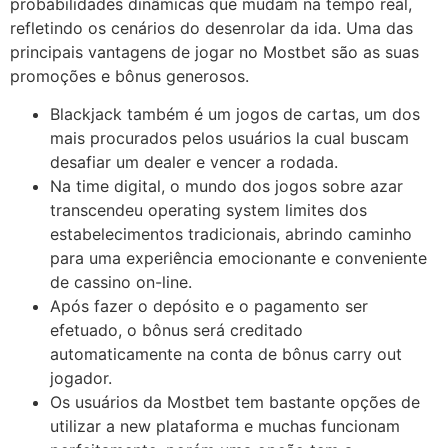
probabilidades dinâmicas que mudam na tempo real,
refletindo os cenários do desenrolar da ida. Uma das
principais vantagens de jogar no Mostbet são as suas
promoções e bônus generosos.
Blackjack também é um jogos de cartas, um dos
mais procurados pelos usuários la cual buscam
desafiar um dealer e vencer a rodada.
Na time digital, o mundo dos jogos sobre azar
transcendeu operating system limites dos
estabelecimentos tradicionais, abrindo caminho
para uma experiência emocionante e conveniente
de cassino on-line.
Após fazer o depósito e o pagamento ser
efetuado, o bônus será creditado
automaticamente na conta de bônus carry out
jogador.
Os usuários da Mostbet tem bastante opções de
utilizar a new plataforma e muchas funcionam