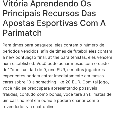
Vitória Aprendendo Os
Principais Recursos Das
Apostas Esportivas Com A
Parimatch
Para times para basquete, eles contam o número de
períodos vencidos, afin de times de futebol eles contam
a new pontuação final, at the para tenistas, eles vencem
num established. Você pode achar mesas com o custo
de” “oportunidad de 0, one EUR, e muitos jogadores
experientes podem entrar imediatamente em mesas
caras sobre 10 a something like 20 EUR. Com tal jogo,
você não se preocupará apresentando possíveis
fraudes, contudo como bônus, você terá an klimatas de
um cassino real em odaie e poderá charlar com o
revendedor via chat online.