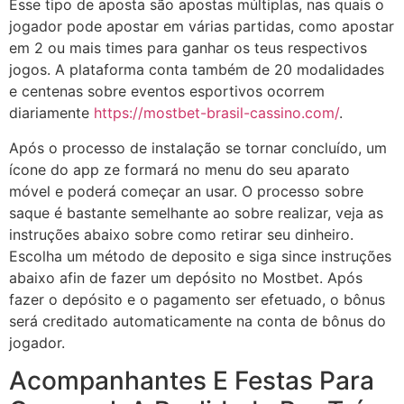
Esse tipo de aposta são apostas múltiplas, nas quais o
jogador pode apostar em várias partidas, como apostar
em 2 ou mais times para ganhar os teus respectivos
jogos. A plataforma conta também de 20 modalidades
e centenas sobre eventos esportivos ocorrem
diariamente
https://mostbet-brasil-cassino.com/
.
Após o processo de instalação se tornar concluído, um
ícone do app ze formará no menu do seu aparato
móvel e poderá começar an usar. O processo sobre
saque é bastante semelhante ao sobre realizar, veja as
instruções abaixo sobre como retirar seu dinheiro.
Escolha um método de deposito e siga since instruções
abaixo afin de fazer um depósito no Mostbet. Após
fazer o depósito e o pagamento ser efetuado, o bônus
será creditado automaticamente na conta de bônus do
jogador.
Acompanhantes E Festas Para