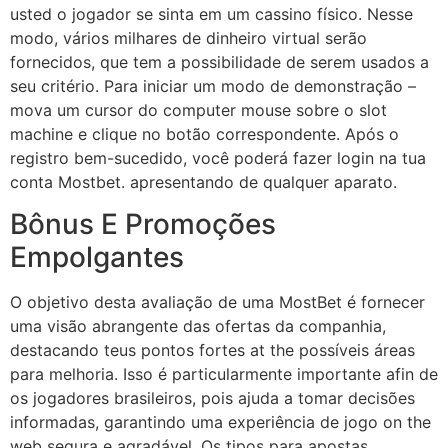
usted o jogador se sinta em um cassino físico. Nesse
modo, vários milhares de dinheiro virtual serão
fornecidos, que tem a possibilidade de serem usados a
seu critério. Para iniciar um modo de demonstração –
mova um cursor do computer mouse sobre o slot
machine e clique no botão correspondente. Após o
registro bem-sucedido, você poderá fazer login na tua
conta Mostbet. apresentando de qualquer aparato.
Bônus E Promoções
Empolgantes
O objetivo desta avaliação de uma MostBet é fornecer
uma visão abrangente das ofertas da companhia,
destacando teus pontos fortes at the possíveis áreas
para melhoria. Isso é particularmente importante afin de
os jogadores brasileiros, pois ajuda a tomar decisões
informadas, garantindo uma experiência de jogo on the
web segura e agradável. Os tipos para apostas