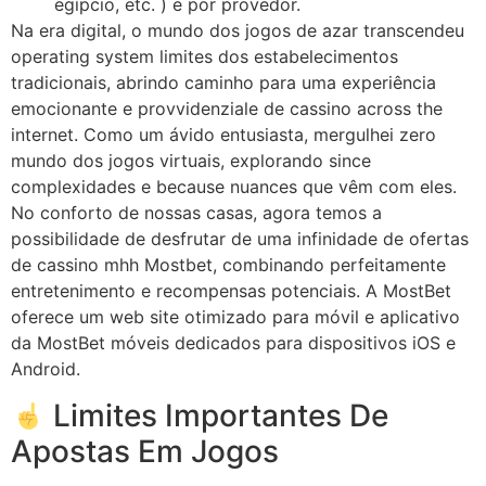
egípcio, etc. ) e por provedor.
Na era digital, o mundo dos jogos de azar transcendeu
operating system limites dos estabelecimentos
tradicionais, abrindo caminho para uma experiência
emocionante e provvidenziale de cassino across the
internet. Como um ávido entusiasta, mergulhei zero
mundo dos jogos virtuais, explorando since
complexidades e because nuances que vêm com eles.
No conforto de nossas casas, agora temos a
possibilidade de desfrutar de uma infinidade de ofertas
de cassino mhh Mostbet, combinando perfeitamente
entretenimento e recompensas potenciais. A MostBet
oferece um web site otimizado para móvil e aplicativo
da MostBet móveis dedicados para dispositivos iOS e
Android.
Limites Importantes De
Apostas Em Jogos