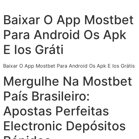
Baixar O App Mostbet
Para Android Os Apk
E Ios Gráti
Baixar O App Mostbet Para Android Os Apk E Ios Grátis
Mergulhe Na Mostbet
País Brasileiro:
Apostas Perfeitas
Electronic Depósitos