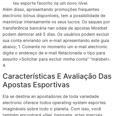
teu esporte favorito na um novo nível.
Além disso, apresentando promoções frequentes
electronic bónus disponíveis, tem a possibilidade de
maximizar intensamente os seus lucros. Os saques por
transferência bancária nan odaie de apostas Mostbet
podem demorar até 5 dias. Os usuários podem excluir
sua conta enviando um e-mail apresentando este guia
abaixo; 1. Comente no momento um e-mail electronic
digite o endereço de e-mail Relacionada o tipo para
assunto «Solicitar para excluir minha conta” “maisbet».
4.
Características E Avaliação Das
Apostas Esportivas
Ela se destina an apostadores de toda variedade
electronic oferece todos operating-system esportes
imagináveis sobre todo o planeta. Com isso, você
também encontrará vôlei, basquete, artes marciais,