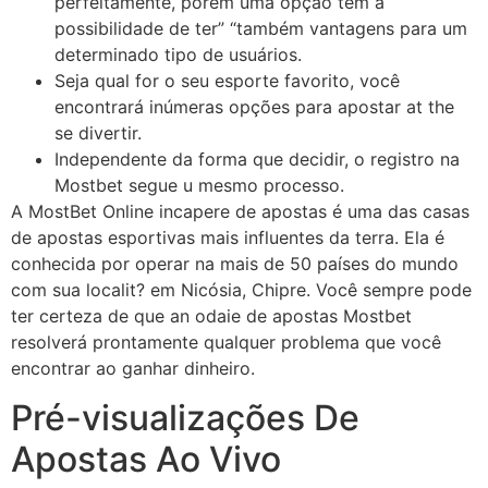
perfeitamente, porém uma opção tem a
possibilidade de ter” “também vantagens para um
determinado tipo de usuários.
Seja qual for o seu esporte favorito, você
encontrará inúmeras opções para apostar at the
se divertir.
Independente da forma que decidir, o registro na
Mostbet segue u mesmo processo.
A MostBet Online incapere de apostas é uma das casas
de apostas esportivas mais influentes da terra. Ela é
conhecida por operar na mais de 50 países do mundo
com sua localit? em Nicósia, Chipre. Você sempre pode
ter certeza de que an odaie de apostas Mostbet
resolverá prontamente qualquer problema que você
encontrar ao ganhar dinheiro.
Pré-visualizações De
Apostas Ao Vivo