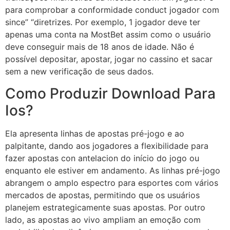
para comprobar a conformidade conduct jogador com
since” “diretrizes. Por exemplo, 1 jogador deve ter
apenas uma conta na MostBet assim como o usuário
deve conseguir mais de 18 anos de idade. Não é
possível depositar, apostar, jogar no cassino et sacar
sem a new verificação de seus dados.
Como Produzir Download Para
Ios?
Ela apresenta linhas de apostas pré-jogo e ao
palpitante, dando aos jogadores a flexibilidade para
fazer apostas con antelacion do início do jogo ou
enquanto ele estiver em andamento. As linhas pré-jogo
abrangem o amplo espectro para esportes com vários
mercados de apostas, permitindo que os usuários
planejem estrategicamente suas apostas. Por outro
lado, as apostas ao vivo ampliam an emoção com