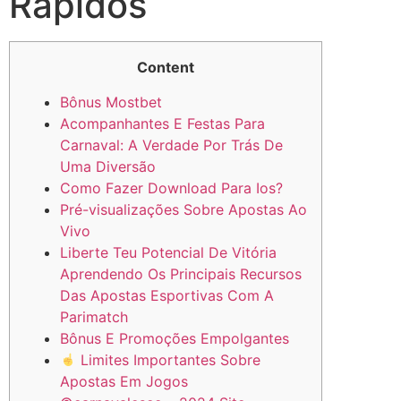
Rápidos
Content
Bônus Mostbet
Acompanhantes E Festas Para
Carnaval: A Verdade Por Trás De
Uma Diversão
Como Fazer Download Para Ios?
Pré-visualizações Sobre Apostas Ao
Vivo
Liberte Teu Potencial De Vitória
Aprendendo Os Principais Recursos
Das Apostas Esportivas Com A
Parimatch
Bônus E Promoções Empolgantes
Limites Importantes Sobre
Apostas Em Jogos