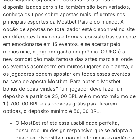
disponibilizados zero site, também são bem variados,
conheça os tipos sobre apostas mais influentes nos
principais esportes da Mostbet País e do mundo. A
opção de apostas no totalizador está disponível no site
em diferentes tamanhos e formas, consiste basicamente
em emocionarse em 15 eventos, e se acertar pelo
menos nine, o jogador ganha um prêmio. O UFC é a
new competição mais famosa das artes marciais, onde
os eventos acontecem em muitos lugares do planeta, e
os jogadores podem apostar em todos esses eventos
na casa de aposta Mostbet. Para obter o Mostbet
bônus de boas-vindas,” “um jogador deve fazer um
depósito a partir de 25, 00 BRL até o monto máximo de
1 ) 700, 00 BRL e as rodadas grátis para ficarem
obtidas, o depósito mínimo é 50, 00 BRL.
O MostBet reflete essa usabilidade perfeita,
possuindo um design responsivo que se adapta a
qualquer dispositivo, garantindo uman experiência