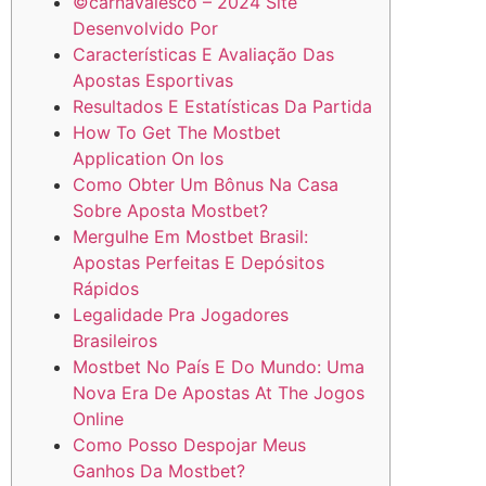
©carnavalesco – 2024 Site
Desenvolvido Por
Características E Avaliação Das
Apostas Esportivas
Resultados E Estatísticas Da Partida
How To Get The Mostbet
Application On Ios
Como Obter Um Bônus Na Casa
Sobre Aposta Mostbet?
Mergulhe Em Mostbet Brasil:
Apostas Perfeitas E Depósitos
Rápidos
Legalidade Pra Jogadores
Brasileiros
Mostbet No País E Do Mundo: Uma
Nova Era De Apostas At The Jogos
Online
Como Posso Despojar Meus
Ganhos Da Mostbet?