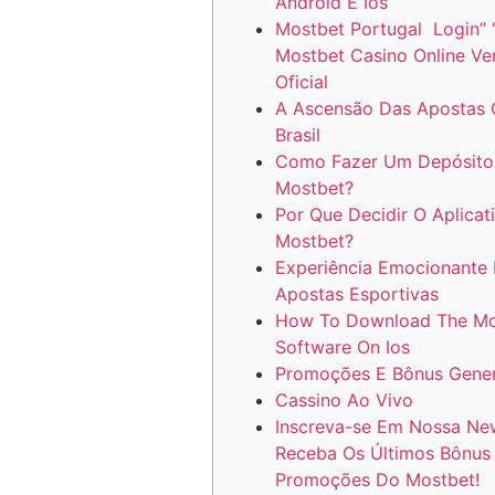
Android E Ios
Mostbet Portugal ️ Login”
Mostbet Casino Online Ve
Oficial
A Ascensão Das Apostas 
Brasil
Como Fazer Um Depósito
Mostbet?
Por Que Decidir O Aplicat
Mostbet?
Experiência Emocionante
Apostas Esportivas
How To Download The Mo
Software On Ios
Promoções E Bônus Gene
Cassino Ao Vivo
Inscreva-se Em Nossa New
Receba Os Últimos Bônus
Promoções Do Mostbet!