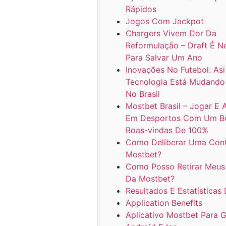
Rápidos
Jogos Com Jackpot
Chargers Vivem Dor Da
Reformulação – Draft É N
Para Salvar Um Ano
Inovações No Futebol: As
Tecnologia Está Mudando
No Brasil
Mostbet Brasil – Jogar E A
Em Desportos Com Um B
Boas-vindas De 100%
Como Deliberar Uma Con
Mostbet?
Como Posso Retirar Meus
Da Mostbet?
Resultados E Estatísticas
Application Benefits
Aplicativo Mostbet Para 