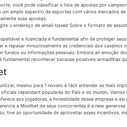
rte, você pode classificar a lista de apostas por campeona
m um amplo espectro de esportes com vários mercados de 
camente suas apostas.
ite u endereço de email-based Sobre o formato de assunto
peitável e licenciada é fundamental afin de proteger seus 
sar e repasar minuciosamente as credenciais dos cassinos 
r fundos ou informações pessoais. Embora an emoção dos 
, é fundamental reconhecer because possíveis armadilhas q
et
de utilizar, mesmo para 1 novato é fácil entender as mais im
oficiais cependant populares do País e do mundo. Vamos e
oferece aos jogadores, a honestidade dessa empresa e asi
iferencia a Mostbet de seus concorrentes é a new genero
so, tive an oportunidade de aproveitar esses incentivos, m