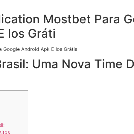
lication Mostbet Para 
 Ios Gráti
a Google Android Apk E Ios Grátis
rasil: Uma Nova Time 
l:
sitos