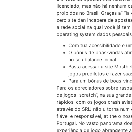
licenciado, mas não há nenhum cas
proibidos no Brasil. Graças a” “l
zero site dan incapere de aposta
a rede social na qual você já te
operating system dados pessoais
Com tua acessibilidade e um
O bônus de boas-vindas afi
no seu balance inicial.
Basta acessar u site Mostbet
jogos prediletos e fazer sua
Para um bónus de boas-vinda
Para os apreciadores sobre raspa
de jogos “scratch”, na sua grand
rápidos, com os jogos crash aviat
através do SRIJ não u torna num 
fiável e responsável, at the o no
Portugal. No vasto panorama dos
experiência de jogo abrangente at