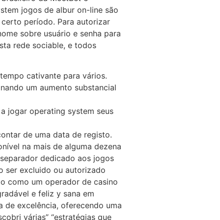
ystem jogos de albur on-line são
 certo período. Para autorizar
 nome sobre usuário e senha para
sta rede sociable, e todos
tempo cativante para vários.
ionando um aumento substancial
r a jogar operating system seus
ontar de uma data de registo.
ponível na mais de alguma dezena
m separador dedicado aos jogos
ão ser excluido ou autorizado
ção como um operador de casino
gradável e feliz y sana em
a de excelência, oferecendo uma
cobri várias” “estratégias que