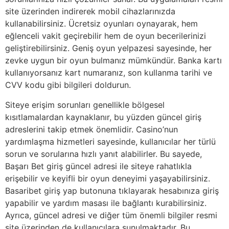
site üzerinden indirerek mobil cihazlarınızda
kullanabilirsiniz. Ücretsiz oyunları oynayarak, hem
eğlenceli vakit geçirebilir hem de oyun becerilerinizi
geliştirebilirsiniz. Geniş oyun yelpazesi sayesinde, her
zevke uygun bir oyun bulmanız mümkündür. Banka kartı
kullanıyorsanız kart numaranız, son kullanma tarihi ve
CVV kodu gibi bilgileri doldurun.
Siteye erişim sorunları genellikle bölgesel
kısıtlamalardan kaynaklanır, bu yüzden güncel giriş
adreslerini takip etmek önemlidir. Casino’nun
yardımlaşma hizmetleri sayesinde, kullanıcılar her türlü
sorun ve sorularına hızlı yanıt alabilirler. Bu sayede,
Başarı Bet giriş güncel adresi ile siteye rahatlıkla
erişebilir ve keyifli bir oyun deneyimi yaşayabilirsiniz.
Basaribet giriş yap butonuna tıklayarak hesabınıza giriş
yapabilir ve yardım masası ile bağlantı kurabilirsiniz.
Ayrıca, güncel adresi ve diğer tüm önemli bilgiler resmi
site üzerinden de kullanıcılara sunulmaktadır. Bu