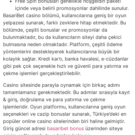
Free Spin bonusları genellikle hoşgeldin paketi
içinde veya belirli promosyonlar dahilinde sunulur.
BasariBet casino bölümü, kullanıcılarına geniş bir oyun
yelpazesi sunarak, farklı zevklere hitap etmektedir. Bu
bölümde, çeşitli bonuslar ve promosyonlar da
bulunmaktadır, bu da kullanıcıların siteyi daha çekici
bulmasına neden olmaktadır. Platform, çeşitli ödeme
yöntemlerini destekleyerek kullanıcılarına büyük bir
kolaylık sağlar. Kredi kartı, banka havalesi, e-cüzdanlar
gibi pek çok seçenekle hızlı ve güvenli para yatırma ve
çekme işlemleri gerçekleştirilebilir.
Casino sitesinde parayla oynamak için birkaç adımı
tamamlamanız gerekmektedir. Bu adımlar sırasıyla kayıt
& giriş, doğrulama ve para yatırma ve çekme
işlemleridir. Oyun platformu, kullanıcılarına geniş oyun
seçenekleri ve cazip bonuslar sunarak, Türkiye’deki en
popüler online casino sitelerinden biri haline gelmiştir.
Giriş güncel adresi
basaribet bonus
üzerinden siteye