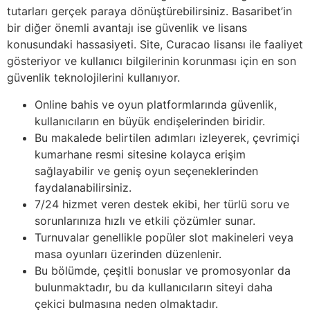
tutarları gerçek paraya dönüştürebilirsiniz. Basaribet’in
bir diğer önemli avantajı ise güvenlik ve lisans
konusundaki hassasiyeti. Site, Curacao lisansı ile faaliyet
gösteriyor ve kullanıcı bilgilerinin korunması için en son
güvenlik teknolojilerini kullanıyor.
Online bahis ve oyun platformlarında güvenlik,
kullanıcıların en büyük endişelerinden biridir.
Bu makalede belirtilen adımları izleyerek, çevrimiçi
kumarhane resmi sitesine kolayca erişim
sağlayabilir ve geniş oyun seçeneklerinden
faydalanabilirsiniz.
7/24 hizmet veren destek ekibi, her türlü soru ve
sorunlarınıza hızlı ve etkili çözümler sunar.
Turnuvalar genellikle popüler slot makineleri veya
masa oyunları üzerinden düzenlenir.
Bu bölümde, çeşitli bonuslar ve promosyonlar da
bulunmaktadır, bu da kullanıcıların siteyi daha
çekici bulmasına neden olmaktadır.