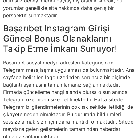
olumsuz deneyimlerini paylaşmış olabilir. Ancak, bu
yorumlar genellikle site hakkında daha geniş bir
perspektif sunmaktadır.
Başarıbet Instagram Girişi
Güncel Bonus Olanaklarını
Takip Etme İmkanı Sunuyor!
Başarıbet sosyal medya adresleri kategorisinde
Telegram mesajlaşma uygulaması da bulunmaktadır. Ana
sayfada belirtilen logo üzerinden sorunsuz bir biçimde
bağlantı aşamasını tamamlamanız sağlanmaktadır.
Firmada güncelleme hangi alanda olursa olsun anında
Telegram üzerinden size iletilmektedir. Hatta sitede
Telegram bilgilendirmelerinin çok sık şekilde iletildiği de
şikayete neden olmaktadır. Bu durumda bildirimleri
sessize almak sizin için daha mantıklı olmaktadır. Sitede
meydana gelen gelişmelerin tamamından haberdar
olmanız sağlanmaktadır.