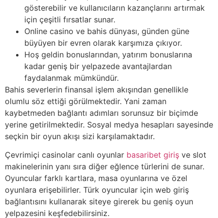
gösterebilir ve kullanıcıların kazançlarını artırmak
için çeşitli fırsatlar sunar.
Online casino ve bahis dünyası, günden güne
büyüyen bir evren olarak karşımıza çıkıyor.
Hoş geldin bonuslarından, yatırım bonuslarına
kadar geniş bir yelpazede avantajlardan
faydalanmak mümkündür.
Bahis severlerin finansal işlem akışından genellikle
olumlu söz ettiği görülmektedir. Yani zaman
kaybetmeden bağlantı adımları sorunsuz bir biçimde
yerine getirilmektedir. Sosyal medya hesapları sayesinde
seçkin bir oyun akışı sizi karşılamaktadır.
Çevrimiçi casinolar canlı oyunlar
basaribet giriş
ve slot
makinelerinin yanı sıra diğer eğlence türlerini de sunar.
Oyuncular farklı kartlara, masa oyunlarına ve özel
oyunlara erişebilirler. Türk oyuncular için web giriş
bağlantısını kullanarak siteye girerek bu geniş oyun
yelpazesini keşfedebilirsiniz.