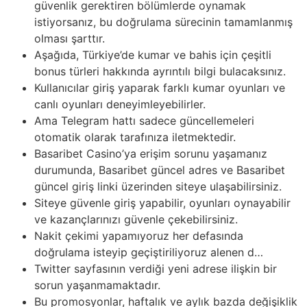
güvenlik gerektiren bölümlerde oynamak
istiyorsanız, bu doğrulama sürecinin tamamlanmış
olması şarttır.
Aşağıda, Türkiye’de kumar ve bahis için çeşitli
bonus türleri hakkında ayrıntılı bilgi bulacaksınız.
Kullanıcılar giriş yaparak farklı kumar oyunları ve
canlı oyunları deneyimleyebilirler.
Ama Telegram hattı sadece güncellemeleri
otomatik olarak tarafınıza iletmektedir.
Basaribet Casino’ya erişim sorunu yaşamanız
durumunda, Basaribet güncel adres ve Basaribet
güncel giriş linki üzerinden siteye ulaşabilirsiniz.
Siteye güvenle giriş yapabilir, oyunları oynayabilir
ve kazançlarınızı güvenle çekebilirsiniz.
Nakit çekimi yapamıyoruz her defasında
doğrulama isteyip geçiştiriliyoruz alenen d…
Twitter sayfasının verdiği yeni adrese ilişkin bir
sorun yaşanmamaktadır.
Bu promosyonlar, haftalık ve aylık bazda değişiklik