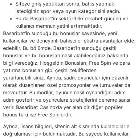
Siteye giriş yaptıktan sonra, bahis yapmak
istediğiniz spor veya oyun kategorisini seçin.
Bu da Basaribet’in sektördeki rekabet gücünü ve
kullanıcı memnuniyetini artırmaktadır.
Basaribet’in sunduğu bu bonuslar sayesinde, yeni
kullanıcılar ve deneyimli bahisçiler ekstra avantajlar elde
edebilir. Bu bölümde, Basaribet’in sunduğu çeşitli
bonuslar ve bu bonusları nasıl alabileceğiniz hakkında
bilgi vereceğiz. Hoşgeldin Bonusları, Free Spin ve para
yatırma bonusları gibi çeşitli tekliflerden
yararlanabilirsiniz. Ayrıca, sadık oyuncular için düzenli
olarak düzenlenen özel promosyonlar ve turnuvalar da
mevcuttur. Bu modlar, oyunun nasıl oynandığını adım
adım gösterir ve oyunculara stratejilerini deneme şansı
verir. Basaribet Casino’da yer alan bir diğer popüler
bonus türü ise Free Spinlerdir.
Ayrıca, lisans bilgileri, sitenin alt kısmında kullanıcıların
doğrulaması için bulunmaktadır. Bu sayede kullanıcılar,