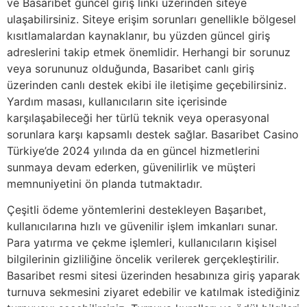
ve Basaribet güncel giriş linki üzerinden siteye
ulaşabilirsiniz. Siteye erişim sorunları genellikle bölgesel
kısıtlamalardan kaynaklanır, bu yüzden güncel giriş
adreslerini takip etmek önemlidir. Herhangi bir sorunuz
veya sorununuz olduğunda, Basaribet canlı giriş
üzerinden canlı destek ekibi ile iletişime geçebilirsiniz.
Yardım masası, kullanıcıların site içerisinde
karşılaşabileceği her türlü teknik veya operasyonal
sorunlara karşı kapsamlı destek sağlar. Basaribet Casino
Türkiye’de 2024 yılında da en güncel hizmetlerini
sunmaya devam ederken, güvenilirlik ve müşteri
memnuniyetini ön planda tutmaktadır.
Çeşitli ödeme yöntemlerini destekleyen Başarıbet,
kullanıcılarına hızlı ve güvenilir işlem imkanları sunar.
Para yatırma ve çekme işlemleri, kullanıcıların kişisel
bilgilerinin gizliliğine öncelik verilerek gerçekleştirilir.
Basaribet resmi sitesi üzerinden hesabınıza giriş yaparak
turnuva sekmesini ziyaret edebilir ve katılmak istediğiniz