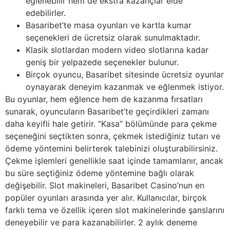
eğlenebilir hem de ekstra kazançlar elde
edebilirler.
Basaribet’te masa oyunları ve kartla kumar
seçenekleri de ücretsiz olarak sunulmaktadır.
Klasik slotlardan modern video slotlarına kadar
geniş bir yelpazede seçenekler bulunur.
Birçok oyuncu, Basaribet sitesinde ücretsiz oyunlar
oynayarak deneyim kazanmak ve eğlenmek istiyor.
Bu oyunlar, hem eğlence hem de kazanma fırsatları
sunarak, oyuncuların Basaribet’te geçirdikleri zamanı
daha keyifli hale getirir. “Kasa” bölümünde para çekme
seçeneğini seçtikten sonra, çekmek istediğiniz tutarı ve
ödeme yöntemini belirterek talebinizi oluşturabilirsiniz.
Çekme işlemleri genellikle saat içinde tamamlanır, ancak
bu süre seçtiğiniz ödeme yöntemine bağlı olarak
değişebilir. Slot makineleri, Basaribet Casino’nun en
popüler oyunları arasında yer alır. Kullanıcılar, birçok
farklı tema ve özellik içeren slot makinelerinde şanslarını
deneyebilir ve para kazanabilirler. 2 aylık deneme