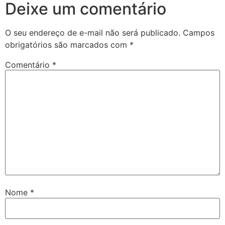
Deixe um comentário
O seu endereço de e-mail não será publicado.
Campos
obrigatórios são marcados com
*
Comentário
*
Nome
*