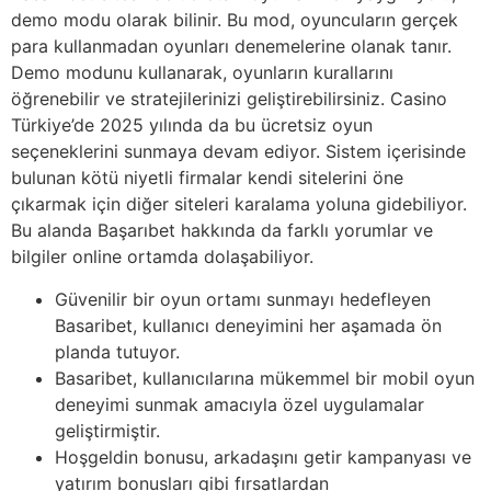
demo modu olarak bilinir. Bu mod, oyuncuların gerçek
para kullanmadan oyunları denemelerine olanak tanır.
Demo modunu kullanarak, oyunların kurallarını
öğrenebilir ve stratejilerinizi geliştirebilirsiniz. Casino
Türkiye’de 2025 yılında da bu ücretsiz oyun
seçeneklerini sunmaya devam ediyor. Sistem içerisinde
bulunan kötü niyetli firmalar kendi sitelerini öne
çıkarmak için diğer siteleri karalama yoluna gidebiliyor.
Bu alanda Başarıbet hakkında da farklı yorumlar ve
bilgiler online ortamda dolaşabiliyor.
Güvenilir bir oyun ortamı sunmayı hedefleyen
Basaribet, kullanıcı deneyimini her aşamada ön
planda tutuyor.
Basaribet, kullanıcılarına mükemmel bir mobil oyun
deneyimi sunmak amacıyla özel uygulamalar
geliştirmiştir.
Hoşgeldin bonusu, arkadaşını getir kampanyası ve
yatırım bonusları gibi fırsatlardan