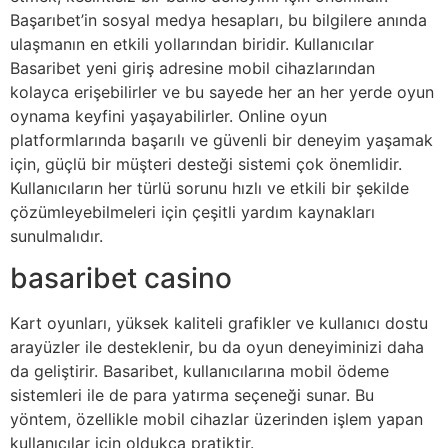
Başarıbet’in sosyal medya hesapları, bu bilgilere anında
ulaşmanın en etkili yollarından biridir. Kullanıcılar
Basaribet yeni giriş adresine mobil cihazlarından
kolayca erişebilirler ve bu sayede her an her yerde oyun
oynama keyfini yaşayabilirler. Online oyun
platformlarında başarılı ve güvenli bir deneyim yaşamak
için, güçlü bir müşteri desteği sistemi çok önemlidir.
Kullanıcıların her türlü sorunu hızlı ve etkili bir şekilde
çözümleyebilmeleri için çeşitli yardım kaynakları
sunulmalıdır.
basaribet casino
Kart oyunları, yüksek kaliteli grafikler ve kullanıcı dostu
arayüzler ile desteklenir, bu da oyun deneyiminizi daha
da geliştirir. Basaribet, kullanıcılarına mobil ödeme
sistemleri ile de para yatırma seçeneği sunar. Bu
yöntem, özellikle mobil cihazlar üzerinden işlem yapan
kullanıcılar için oldukça pratiktir.