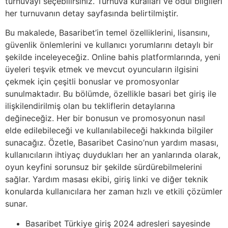
turnuvayı seçebilirsiniz. Turnuva kuralları ve ödül bilgileri
her turnuvanın detay sayfasında belirtilmiştir.
Bu makalede, Basaribet’in temel özelliklerini, lisansını,
güvenlik önlemlerini ve kullanıcı yorumlarını detaylı bir
şekilde inceleyeceğiz. Online bahis platformlarında, yeni
üyeleri teşvik etmek ve mevcut oyuncuların ilgisini
çekmek için çeşitli bonuslar ve promosyonlar
sunulmaktadır. Bu bölümde, özellikle basari bet giriş ile
ilişkilendirilmiş olan bu tekliflerin detaylarına
değineceğiz. Her bir bonusun ve promosyonun nasıl
elde edilebileceği ve kullanılabileceği hakkında bilgiler
sunacağız. Özetle, Basaribet Casino’nun yardım masası,
kullanıcıların ihtiyaç duydukları her an yanlarında olarak,
oyun keyfini sorunsuz bir şekilde sürdürebilmelerini
sağlar. Yardım masası ekibi, giriş linki ve diğer teknik
konularda kullanıcılara her zaman hızlı ve etkili çözümler
sunar.
Basaribet Türkiye giriş 2024 adresleri sayesinde