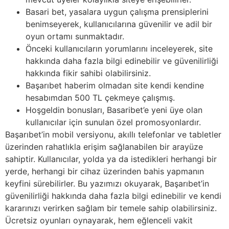
Basari bet, yasalara uygun çalışma prensiplerini
benimseyerek, kullanıcılarına güvenilir ve adil bir
oyun ortamı sunmaktadır.
Önceki kullanıcıların yorumlarını inceleyerek, site
hakkında daha fazla bilgi edinebilir ve güvenilirliği
hakkında fikir sahibi olabilirsiniz.
Başarıbet haberim olmadan site kendi kendine
hesabımdan 500 TL çekmeye çalışmış.
Hoşgeldin bonusları, Basaribet’e yeni üye olan
kullanıcılar için sunulan özel promosyonlardır.
Başarıbet’in mobil versiyonu, akıllı telefonlar ve tabletler
üzerinden rahatlıkla erişim sağlanabilen bir arayüze
sahiptir. Kullanıcılar, yolda ya da istedikleri herhangi bir
yerde, herhangi bir cihaz üzerinden bahis yapmanın
keyfini sürebilirler. Bu yazımızı okuyarak, Başarıbet’in
güvenilirliği hakkında daha fazla bilgi edinebilir ve kendi
kararınızı verirken sağlam bir temele sahip olabilirsiniz.
Ücretsiz oyunları oynayarak, hem eğlenceli vakit