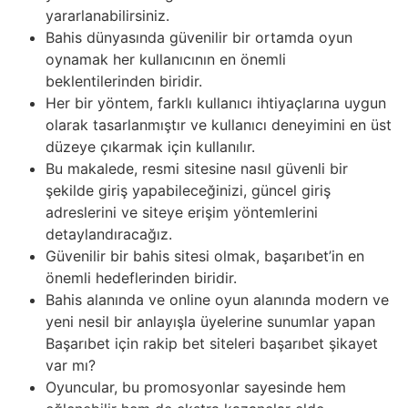
yararlanabilirsiniz.
Bahis dünyasında güvenilir bir ortamda oyun
oynamak her kullanıcının en önemli
beklentilerinden biridir.
Her bir yöntem, farklı kullanıcı ihtiyaçlarına uygun
olarak tasarlanmıştır ve kullanıcı deneyimini en üst
düzeye çıkarmak için kullanılır.
Bu makalede, resmi sitesine nasıl güvenli bir
şekilde giriş yapabileceğinizi, güncel giriş
adreslerini ve siteye erişim yöntemlerini
detaylandıracağız.
Güvenilir bir bahis sitesi olmak, başarıbet’in en
önemli hedeflerinden biridir.
Bahis alanında ve online oyun alanında modern ve
yeni nesil bir anlayışla üyelerine sunumlar yapan
Başarıbet için rakip bet siteleri başarıbet şikayet
var mı?
Oyuncular, bu promosyonlar sayesinde hem