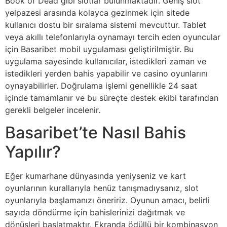
Book of Dead gibi slotlar bulunmaktadır. Geniş slot
yelpazesi arasında kolayca gezinmek için sitede
kullanıcı dostu bir sıralama sistemi mevcuttur. Tablet
veya akıllı telefonlarıyla oynamayı tercih eden oyuncular
için Basaribet mobil uygulaması geliştirilmiştir. Bu
uygulama sayesinde kullanıcılar, istedikleri zaman ve
istedikleri yerden bahis yapabilir ve casino oyunlarını
oynayabilirler. Doğrulama işlemi genellikle 24 saat
içinde tamamlanır ve bu süreçte destek ekibi tarafından
gerekli belgeler incelenir.
Basaribet’te Nasıl Bahis
Yapılır?
Eğer kumarhane dünyasında yeniyseniz ve kart
oyunlarının kurallarıyla henüz tanışmadıysanız, slot
oyunlarıyla başlamanızı öneririz. Oyunun amacı, belirli
sayıda döndürme için bahislerinizi dağıtmak ve
dönüşleri başlatmaktır. Ekranda ödüllü bir kombinasyon