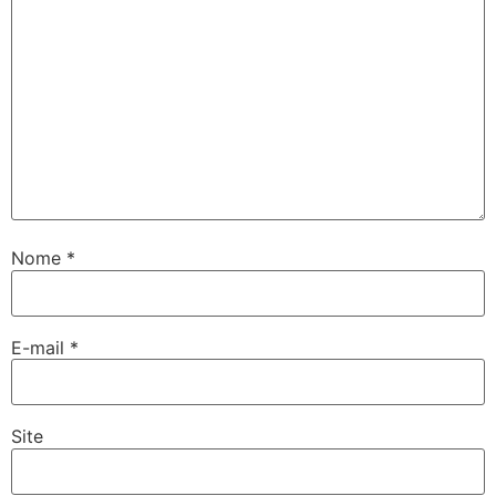
Nome
*
E-mail
*
Site