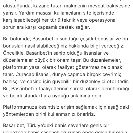
oluştuğunda, kazanç tutarı makinenin mevcut bakiyesine
yansır. Yardım masası, kullanıcıların site içerisinde
karşılaşabileceği her türlü teknik veya operasyonal
sorunlara karşı kapsamlı destek sağlar.
Bu bölümde, Basaribet’in sunduğu çeşitli bonuslar ve bu
bonusları nasıl alabileceğiniz hakkında bilgi vereceğiz.
Öncelikle, Basaribet’in sahip olduğu lisanslar ve
düzenlemeler büyük bir önem taşır. Bu düzenlemeler,
platformun yasal olarak faaliyet göstermesine olanak
tanır. Curacao lisansı, dünya çapında birçok çevrimiçi
bahisçi ve casino için güvenilir bir düzenleyici otoritedir.
Bu, Basaribet’in faaliyetlerinin sürekli olarak denetlendiği
ve belirli standartlara uyduğu anlamına gelir.
Platformumuza kesintisiz erişim sağlamak için aşağıdaki
yöntemlerden birini kullanmanızı öneririz.
Basaribet, Türkiye’deki bahis severlere geniş bir
yelpazede bahis seçenekleri sunan önde gelen bir oyun