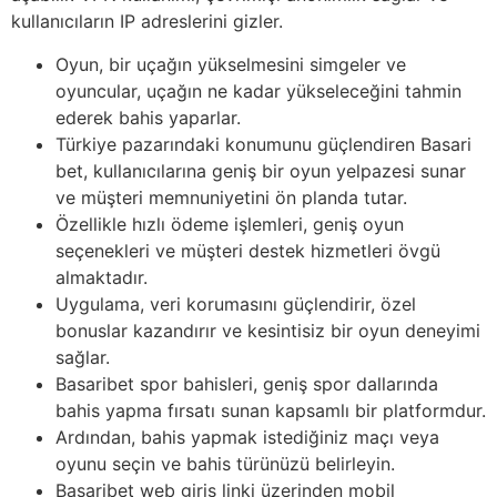
kullanıcıların IP adreslerini gizler.
Oyun, bir uçağın yükselmesini simgeler ve
oyuncular, uçağın ne kadar yükseleceğini tahmin
ederek bahis yaparlar.
Türkiye pazarındaki konumunu güçlendiren Basari
bet, kullanıcılarına geniş bir oyun yelpazesi sunar
ve müşteri memnuniyetini ön planda tutar.
Özellikle hızlı ödeme işlemleri, geniş oyun
seçenekleri ve müşteri destek hizmetleri övgü
almaktadır.
Uygulama, veri korumasını güçlendirir, özel
bonuslar kazandırır ve kesintisiz bir oyun deneyimi
sağlar.
Basaribet spor bahisleri, geniş spor dallarında
bahis yapma fırsatı sunan kapsamlı bir platformdur.
Ardından, bahis yapmak istediğiniz maçı veya
oyunu seçin ve bahis türünüzü belirleyin.
Basaribet web giriş linki üzerinden mobil