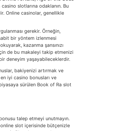
 casino slotlarına odaklanın. Bu
r. Online casinolar, genellikle
uygulanması gerekir. Örneğin,
 sabit bir yöntem izlenmesi
ni okuyarak, kazanma şansınızı
için de bu makaleyi takip etmenizi
 bir deneyim yaşayabileceklerdir.
nuslar, bakiyenizi artırmak ve
en iyi casino bonusları ve
iyasaya sürülen Book of Ra slot
n bonusu talep etmeyi unutmayın.
 online slot içerisinde bütçenizle