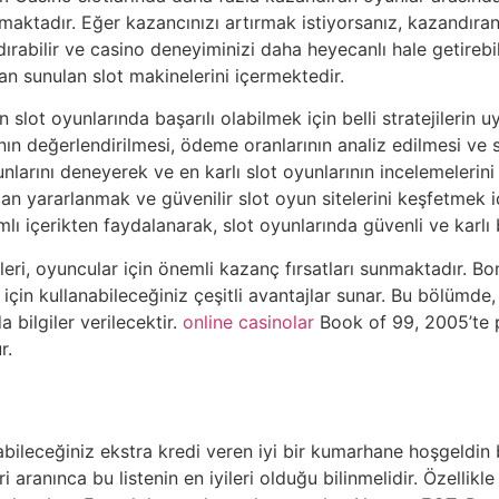
aktadır. Eğer kazancınızı artırmak istiyorsanız, kazandıran
rabilir ve casino deneyiminizi daha heyecanlı hale getirebili
ndan sunulan slot makinelerini içermektedir.
 slot oyunlarında başarılı olabilmek için belli stratejilerin 
ının değerlendirilmesi, ödeme oranlarının analiz edilmesi ve
yunlarını deneyerek ve en karlı slot oyunlarının incelemeleri
ndan yararlanmak ve güvenilir slot oyun sitelerini keşfetmek 
ı içerikten faydalanarak, slot oyunlarında güvenli ve karlı
leri, oyuncular için önemli kazanç fırsatları sunmaktadır. Bo
in kullanabileceğiniz çeşitli avantajlar sunar. Bu bölümde, 
a bilgiler verilecektir.
online casinolar
Book of 99, 2005’te p
r.
abileceğiniz ekstra kredi veren iyi bir kumarhane hoşgeldi
i aranınca bu listenin en iyileri olduğu bilinmelidir. Özellikle