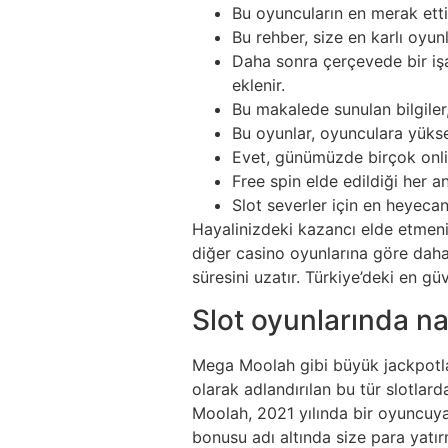
Bu oyuncuların en merak etti
Bu rehber, size en karlı oyunl
Daha sonra çerçevede bir iş
eklenir.
Bu makalede sunulan bilgiler
Bu oyunlar, oyunculara yükse
Evet, günümüzde birçok onlin
Free spin elde edildiği her a
Slot severler için en heyecan
Hayalinizdeki kazancı elde etmeniz
diğer casino oyunlarına göre daha
süresini uzatır. Türkiye’deki en gü
Slot oyunlarında na
Mega Moolah gibi büyük jackpotlar
olarak adlandırılan bu tür slotla
Moolah, 2021 yılında bir oyuncuya
bonusu adı altında size para yatı