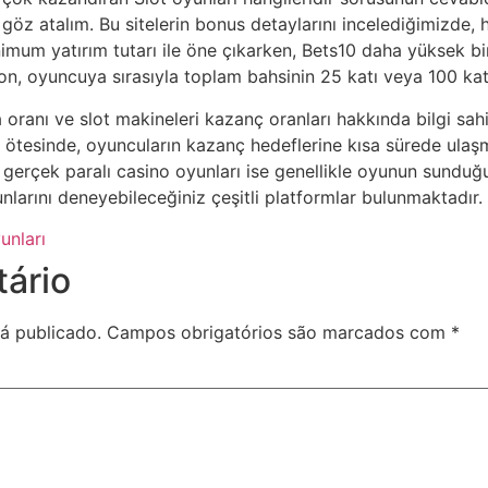
öz atalım. Bu sitelerin bonus detaylarını incelediğimizde, her
imum yatırım tutarı ile öne çıkarken, Bets10 daha yüksek b
, oyuncuya sırasıyla toplam bahsinin 25 katı veya 100 katı
oranı ve slot makineleri kazanç oranları hakkında bilgi sahi
 ötesinde, oyuncuların kazanç hedeflerine kısa sürede ulaş
ı gerçek paralı casino oyunları ise genellikle oyunun sunduğ
unlarını deneyebileceğiniz çeşitli platformlar bulunmaktadır.
unları
ário
á publicado.
Campos obrigatórios são marcados com
*