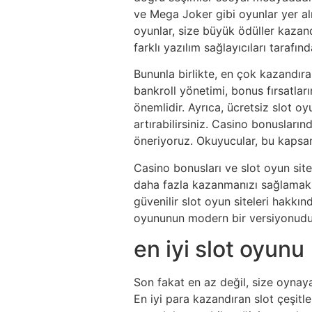
ve Mega Joker gibi oyunlar yer alm
oyunlar, size büyük ödüller kazandı
farklı yazılım sağlayıcıları tarafı
Bununla birlikte, en çok kazandıran
bankroll yönetimi, bonus fırsatlar
önemlidir. Ayrıca, ücretsiz slot o
artırabilirsiniz. Casino bonusları
öneriyoruz. Okuyucular, bu kapsaml
Casino bonusları ve slot oyun site
daha fazla kazanmanızı sağlamak iç
güvenilir slot oyun siteleri hakkınd
oyununun modern bir versiyonudu
en iyi slot oyunu
Son fakat en az değil, size oynay
En iyi para kazandıran slot çeşitler