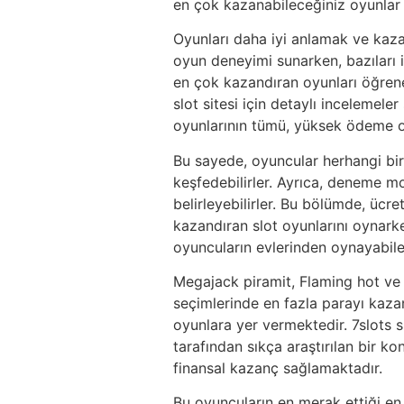
en çok kazanabileceğiniz oyunlar 
Oyunları daha iyi anlamak ve kazanc
oyun deneyimi sunarken, bazıları i
en çok kazandıran oyunları öğrenebi
slot sitesi için detaylı incelemele
oyunlarının tümü, yüksek ödeme ora
Bu sayede, oyuncular herhangi bir 
keşfedebilirler. Ayrıca, deneme mod
belirleyebilirler. Bu bölümde, ücr
kazandıran slot oyunlarını oynarken
oyuncuların evlerinden oynayabile
Megajack piramit, Flaming hot ve
seçimlerinde en fazla parayı kazan
oyunlara yer vermektedir. 7slots 
tarafından sıkça araştırılan bir 
finansal kazanç sağlamaktadır.
Bu oyuncuların en merak ettiği en