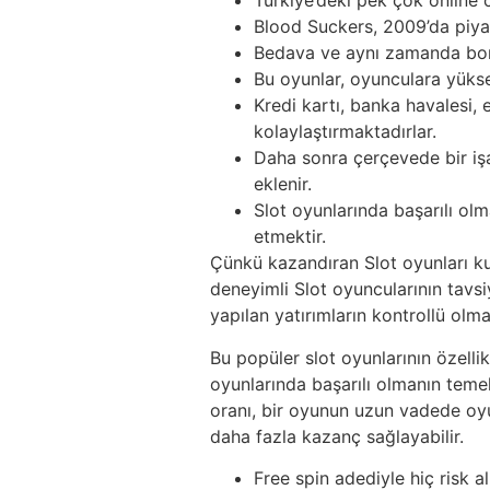
Türkiye’deki pek çok online ca
Blood Suckers, 2009’da piyas
Bedava ve aynı zamanda bonu
Bu oyunlar, oyunculara yükse
Kredi kartı, banka havalesi,
kolaylaştırmaktadırlar.
Daha sonra çerçevede bir iş
eklenir.
Slot oyunlarında başarılı olm
etmektir.
Çünkü kazandıran Slot oyunları ku
deneyimli Slot oyuncularının tavsi
yapılan yatırımların kontrollü olm
Bu popüler slot oyunlarının özellik
oyunlarında başarılı olmanın temel
oranı, bir oyunun uzun vadede oyu
daha fazla kazanç sağlayabilir.
Free spin adediyle hiç risk