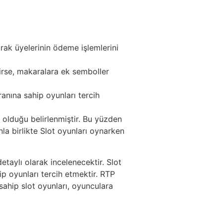
arak üyelerinin ödeme işlemlerini
rse, makaralara ek semboller
ranına sahip oyunları tercih
 olduğu belirlenmiştir. Bu yüzden
la birlikte Slot oyunları oynarken
etaylı olarak incelenecektir. Slot
ip oyunları tercih etmektir. RTP
ahip slot oyunları, oyunculara