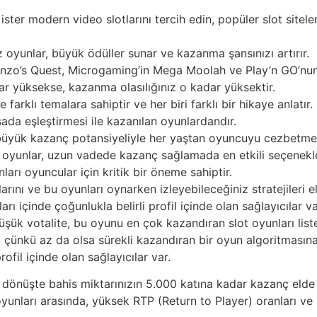
, ister modern video slotlarını tercih edin, popüler slot sitel
 oyunlar, büyük ödüller sunar ve kazanma şansınızı artırır.
onzo’s Quest, Microgaming’in Mega Moolah ve Play’n GO’nun
r yüksekse, kazanma olasılığınız o kadar yüksektir.
e farklı temalara sahiptir ve her biri farklı bir hikaye anlatır.
ada eşleştirmesi ile kazanılan oyunlardandır.
büyük kazanç potansiyeliyle her yaştan oyuncuyu cezbetmek
 oyunlar, uzun vadede kazanç sağlamada en etkili seçenekle
arı oyuncular için kritik bir öneme sahiptir.
arını ve bu oyunları oynarken izleyebileceğiniz stratejileri e
ı içinde çoğunlukla belirli profil içinde olan sağlayıcılar va
düşük votalite, bu oyunu en çok kazandıran slot oyunları li
çünkü az da olsa sürekli kazandıran bir oyun algoritmasına 
rofil içinde olan sağlayıcılar var.
dönüşte bahis miktarınızın 5.000 katına kadar kazanç elde e
yunları arasında, yüksek RTP (Return to Player) oranları ve 