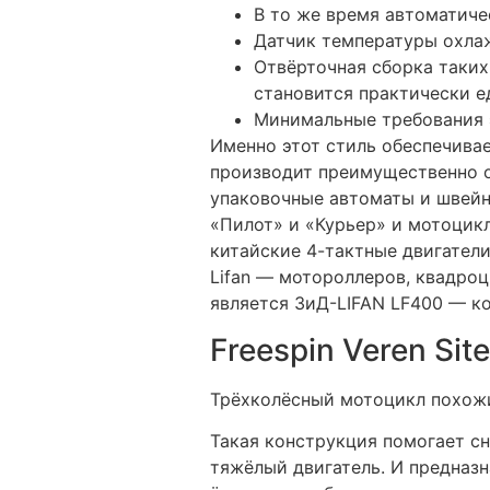
В то же время автоматиче
Датчик температуры охла
Отвёрточная сборка таки
становится практически 
Минимальные требования 
Именно этот стиль обеспечивае
производит преимущественно о
упаковочные автоматы и швей
«Пилот» и «Курьер» и мотоцикл
китайские 4-тактные двигатели
Lifan — мотороллеров, квадро
является ЗиД-LIFAN LF400 — ко
Freespin Veren Site
Трёхколёсный мотоцикл похожи
Такая конструкция помогает с
тяжёлый двигатель. И предназн