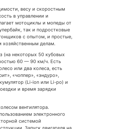
димости, весу и скоростным
ость в управлении и
лагает мотоциклы и мопеды от
упербайк, так и подростковые
гонщиков с опытом, и простые,
м хозяйственным делам.
 (на некоторых 50 кубовых
ростью 60 — 90 км/ч. Есть
лесо или два колеса, есть
ит», «чоппер», «эндуро»,
мулятор (Li-ion или Li-po) и
поездки и время зарядки
олесом вентилятора.
спользованием электронного
кторной системой
трукции. Запуск двигателя на