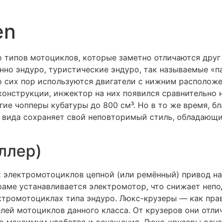
en
о типов мотоциклов, которые заметно отличаются друг 
нно эндуро, туристические эндуро, так называемые «п
о сих пор используются двигатели с нижним располож
онструкции, инжектор на них появился сравнительно н
гие чопперы кубатуры до 800 см³. Но в то же время, б
о вида сохраняет свой неповторимый стиль, обладающ
ллер)
 электромотоциклов цепной (или ремённый) привод на
 раме устанавливается электромотор, что снижает неп
ектромотоциклах типа эндуро. Люкс-крузеры — как пр
лей мотоциклов данного класса. От крузеров они отлич