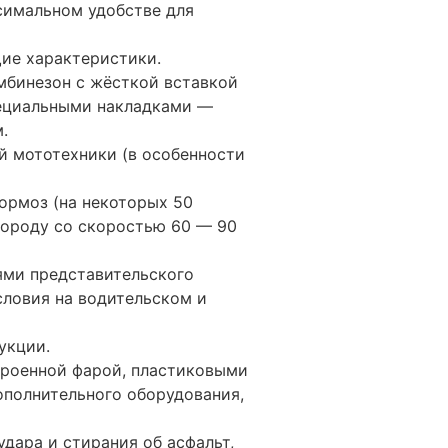
симальном удобстве для
ие характеристики.
мбинезон с жёсткой вставкой
специальными накладками —
.
й мототехники (в особенности
ормоз (на некоторых 50
городу со скоростью 60 — 90
ями представительского
словия на водительском и
укции.
троенной фарой, пластиковыми
ополнительного оборудования,
дара и стирания об асфальт,