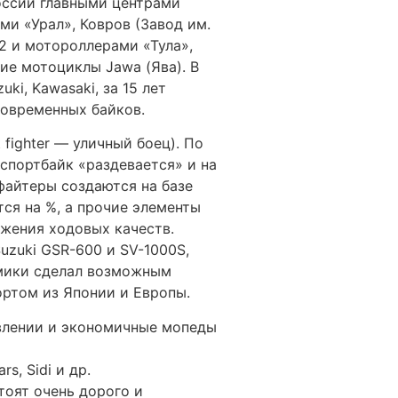
оссии главными центрами
и «Урал», Ковров (Завод им.
2 и мотороллерами «Тула»,
ие мотоциклы Jawa (Ява). В
i, Kawasaki, за 15 лет
современных байков.
fighter — уличный боец). По
спортбайк «раздевается» и на
файтеры создаются на базе
ся на %, а прочие элементы
ижения ходовых качеств.
uzuki GSR-600 и SV-1000S,
номики сделал возможным
ортом из Японии и Европы.
влении и экономичные мопеды
s, Sidi и др.
оят очень дорого и