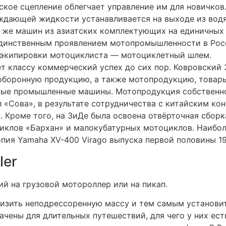
ское сцепление облегчает управление им для новичков
ждающей жидкости устанавливается на выходе из водя
х же машин из азиатских комплектующих на единичных
единственным проявлением мотопромышленности в Рос
экипировки мотоциклиста — мотоциклетный шлем.
т классу коммерческий успех до сих пор. Ковровский 
боронную продукцию, а также мотопродукцию, товары
ные промышленные машины. Мотопродукция собственно
 «Сова», в результате сотрудничества с китайским кон
. Кроме того, на ЗиДе была освоена отвёрточная сбор
циклов «Бархан» и малокубатурных мотоциклов. Наибол
пия Yamaha XV-400 Virago выпуска первой половины 19
ler
й на грузовой мотороллер или на пикап.
низить неподрессоренную массу и тем самым установи
ачены для длительных путешествий, для чего у них ес