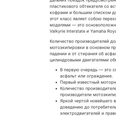
дальних поездок предусмотрен
пластикового обтекателя со в
кофрами и большим списком до
этот класс являет собою пере
моделями — это основоположник с
Valkyrie Interstate и Yamaha Roya
Количество производителей до
мотоэкипировки в основном пр
падении и от стирания об асфа
цилиндровыми двигателями объё
В первую очередь — это с
асфальт или ограждение.
Первый известный моторн
Количество производител
производители мотоэкипи
Яркой чертой новейшего в
доведению до потребител
электродвигателей и прав