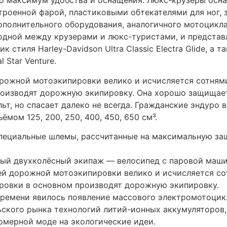
о максимум удобства и оснащения. Люкс-крузеры осн
строенной фарой, пластиковыми обтекателями для ног,
полнительного оборудования, аналогичного мотоцикла
ходной между крузерами и люкс-туристами, и представ
тиля Harley-Davidson Ultra Classic Electra Glide, а та
l Star Venture.
рожной мотоэкипировки велико и исчисляется сотням
оизводят дорожную экипировку. Она хорошо защищает 
льт, но спасает далеко не всегда. Гражданские эндуро 
мом 125, 200, 250, 400, 450, 650 см³.
пециальные шлемы, рассчитанные на максимальную защ
ый двухколёсный экипаж — велосипед с паровой машин
ей дорожной мотоэкипировки велико и исчисляется со
ровки в основном производят дорожную экипировку.
ремени явилось появление массового электромотоцик
ьского рынка технологий литий-ионных аккумуляторов
омерной моде на экологические идеи.