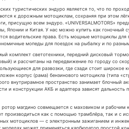
ских туристических эндуро является то, что по прохо
ются к дорожным мотоциклам, сохраняя при этом лёгк
оги, присущую всем эндуро. «UNIVERSALMOTORS» пред
, Японии и Китая. У нас можно купить как гоночный с
ются водительские права. Есть мощные мотоциклы для 
ономичные мопеды для поездок на рыбалку и по разны
ый комплект светотехники, передний дисковый тормоз
вый) и рассчитаны на передвижение по городу со ско
ользующиеся для развозки, где сзади стоит широкое ко
оложен корпус (рама) бензинового мотоцикла (типа «стр
орого внутрирамное пространство занимает блочный акку
ти и конструкции АКБ и адаптера зависят дальность 
 ротор магдино совмещается с маховиком и рабочим к
т производиться как с помощью трамблёра, так и с и
нных мотоциклов — с электронным зажиганием и инже
х мопедах может применяться карбюратор простой конс