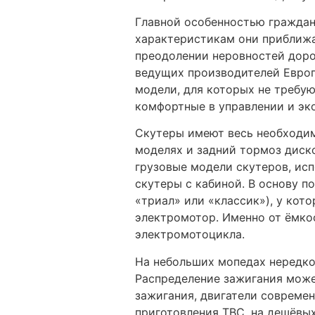
Главной особенностью граждан
характеристикам они приближа
преодолении неровностей дор
ведущих производителей Европы
модели, для которых не требу
комфортные в управлении и эк
Скутеры имеют весь необходим
моделях и задний тормоз диско
грузовые модели скутеров, исп
скутеры с кабиной. В основу п
«триал» или «классик»), у кот
электромотор. Именно от ёмкос
электромотоцикла.
На небольших мопедах нередко
Распределение зажигания може
зажигания, двигатели совреме
приготовления ТВС, на дешёвы