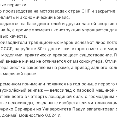
ые перчатки.
о производства на мотозаводах стран СНГ и закрытие
овлиять и экономический кризис.
здаются на базе двигателей и других частей спортив
на %, а прочие элементы конструкции упрощаются для 
вых качеств.
оизводители традиционных марок исчезают либо погл
ССР, на рубеже 80-х достигшая второго места в мире
 моделями, практически прекращает существование. Г
ый внешне ничем не отличается от максискутера. Отли
тера жёстко закреплены на раме, а привод заднего ко
в масляной ванне.
временном понимании появился на год раньше первого 
ухколёсный экипаж — велосипед с паровой машиной —
атель всего в четверть лошадиной силы с громоздким
вые велосипеды, созданные изобретателями-одиночкам
нрико Бернарди из Университета Падуи запатентовал
б. дюйма) мощностью 0,024 л.