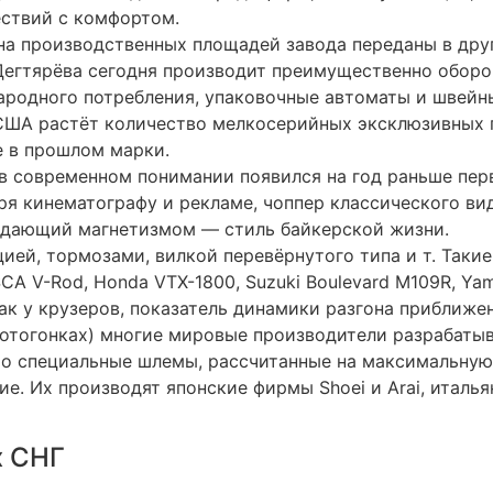
ествий с комфортом.
а производственных площадей завода переданы в друг
Дегтярёва сегодня производит преимущественно оборо
ародного потребления, упаковочные автоматы и швей
 США растёт количество мелкосерийных эксклюзивных 
 в прошлом марки.
в современном понимании появился на год раньше пер
аря кинематографу и рекламе, чоппер классического ви
адающий магнетизмом — стиль байкерской жизни.
ией, тормозами, вилкой перевёрнутого типа и т. Таки
CA V-Rod, Honda VTX-1800, Suzuki Boulevard M109R, Yam
ак у крузеров, показатель динамики разгона приближе
 мотогонках) многие мировые производители разрабат
то специальные шлемы, рассчитанные на максимальную
е. Их производят японские фирмы Shoei и Arai, итальян
х СНГ