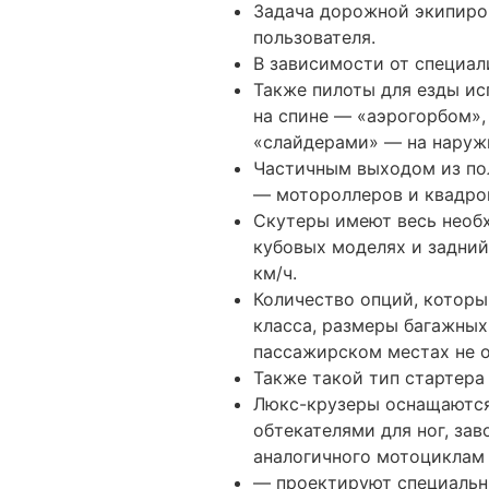
Задача дорожной экипиро
пользователя.
В зависимости от специал
Также пилоты для езды и
на спине — «аэрогорбом»,
«слайдерами» — на наружн
Частичным выходом из пол
— мотороллеров и квадро
Скутеры имеют весь необ
кубовых моделях и задний
км/ч.
Количество опций, котор
класса, размеры багажных
пассажирском местах не о
Также такой тип стартера
Люкс-крузеры оснащаются
обтекателями для ног, за
аналогичного мотоциклам 
— проектируют специальны