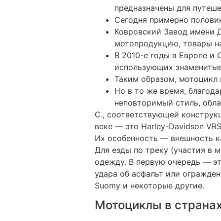
предназначены для путеш
Сегодня примерно половин
Ковровский Завод имени 
мотопродукцию, товары н
В 2010-е годы в Европе и
использующих знаменитые
Таким образом, мотоцикл 
Но в то же время, благод
неповторимый стиль, обл
С., соответствующей конструкц
веке — это Harley-Davidson VRS
Их особенность — внешность к
Для езды по треку (участия в
одежду. В первую очередь — э
удара об асфальт или ограждени
Suomy и некоторые другие.
Мотоциклы в страна