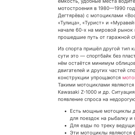
ёмкость, удобные места водит
мотостроения в 1980—1990 год
Дегтярёва) с мотоциклами «Вос
«Тулица», «Турист» и «Муравей
начале 60-х на мировой рынок 
прошедшие путь от гаражной с
Из спорта пришёл другой тип кл
сути это — спортбайк без плас
нём остаётся минимум облицов
двигателей и других частей сп
конструкции упрощаются
мото
Такими мотоциклами являются H
Kawasaki Z-1000 и др. Ситуаци
появление спроса на недорогую
Есть мощные мотоциклы д
для поездок на рыбалку и
Для езды по треку ведущие
Эти мотоциклы являются ф