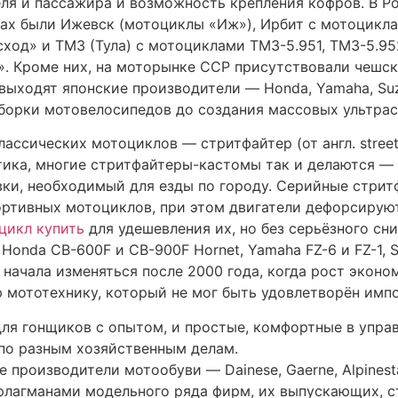
еля и пассажира и возможность крепления кофров. В Р
ах были Ижевск (мотоциклы «Иж»), Ирбит с мотоциклам
ход» и ТМЗ (Тула) с мотоциклами ТМЗ-5.951, ТМЗ-5.95
». Кроме них, на моторынке ССР присутствовали чешск
выходят японские производители — Honda, Yamaha, Suzuk
борки мотовелосипедов до создания массовых ультра
ассических мотоциклов — стритфайтер (от англ. street 
тика, многие стритфайтеры-кастомы так и делаются — 
ки, необходимый для езды по городу. Серийные стрит
ортивных мотоциклов, при этом двигатели дефорсируют
цикл купить
для удешевления их, но без серьёзного сн
onda CB-600F и CB-900F Hornet, Yamaha FZ-6 и FZ-1, S
я начала изменяться после 2000 года, когда рост эко
 мототехнику, который не мог быть удовлетворён имп
ля гонщиков с опытом, и простые, комфортные в упра
 по разным хозяйственным делам.
 производители мотообуви — Dainese, Gaerne, Alpinestar
лагманами модельного ряда фирм, их выпускающих, ст