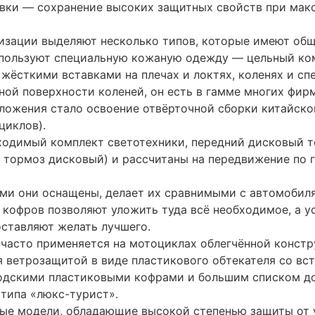
вки — сохранение высоких защитных свойств при мак
изации выделяют несколько типов, которые имеют общ
спользуют специальную кожаную одежду — цельный ко
 жёсткими вставками на плечах и локтях, коленях и 
ой поверхности коленей, он есть в гамме многих фирм
ожения стало освоение отвёрточной сборки китайско
циклов).
ходимый комплект светотехники, передний дисковый т
 тормоз дисковый) и рассчитаны на передвижение по 
ыми они оснащены, делает их сравнимыми с автомобил
 кофров позволяют уложить туда всё необходимое, а у
ставляют желать лучшего.
 часто применяется на мотоциклах облегчённой констр
 ветрозащитой в виде пластикового обтекателя со вс
водскими пластиковыми кофрами и большим списком д
типа «люкс-турист».
е модели, обладающие высокой степенью защиты от у