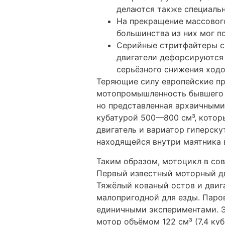
делаются также специальн
На прекращение массовог
большинства из них мог п
Серийные стритфайтеры со
двигатели дефорсируются 
серьёзного снижения ходо
Теряющие силу европейские пр
мотопромышленность бывшего С
но представленная архаичными
кубатурой 500—800 см³, котор
двигатель и вариатор гиперску
находящейся внутри маятника 
Таким образом, мотоцикл в со
Первый известный моторный дв
Тяжёлый кованый остов и двиг
малопригодной для езды. Паро
единичными экспериментами. Э
мотор объёмом 122 см³ (7,4 ку