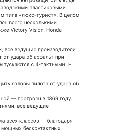
ащаются ветрозащитой в виде
 заводскими пластиковыми
м типа «люкс-турист». В целом
лен всего несколькими
кже Victory Vision, Honda
и, все ведущие производители
от удара об асфальт при
выпускаются с 4-тактными 1-
иту головы пилота от удара об
ой — построен в 1869 году.
тнями, все ведущие
ла всех классов — благодаря
, мощных бесконтактных