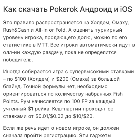
Как скачать Pokerok Андроид и iOS
Это правило распространяется на Холдем, Омаху,
Rush&Cash и All-in or Fold. А оценить турнирный
уровень игрока, продающего долю, можно по его
статистике в MTT. Все игроки автоматически идут в
олл-ин каждую раздачу, пока не определится
победитель.
Иногда собирается игра с супервысокими ставками
– по $100 (Холдем) и $200 (Омаха) за большой
блайнд. Точной формулы нет, необходимо
ориентироваться по количеству набранных Fish
Points. Рум начисляется по 100 FP за каждый
учтенный $1 рейка. Кеш-партии проходят со
ставками от $0.01/$0.02 до $10/$20.
Если же речь идет о новом игроке, он должен
сначала пройти регистрацию. Эти гаджеты