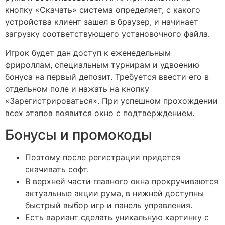
кнопку «Скачать» система определяет, с какого
устройства клиент зашел в браузер, и начинает
загрузку соответствующего установочного файла.
Игрок будет дан доступ к еженедельным
фрироллам, специальным турнирам и удвоению
бонуса на первый депозит. Требуется ввести его в
отдельном поле и нажать на кнопку
«Зарегистрироваться». При успешном прохождении
всех этапов появится окно с подтверждением.
Бонусы и промокоды
Поэтому после регистрации придется
скачивать софт.
В верхней части главного окна прокручиваются
актуальные акции рума, в нижней доступны
быстрый выбор игр и панель управления.
Есть вариант сделать уникальную картинку с