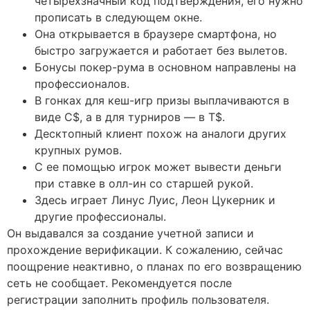
четырехзначный код подтверждения, его нужно
прописать в следующем окне.
Она открывается в браузере смартфона, но
быстро загружается и работает без вылетов.
Бонусы покер-рума в основном направлены на
профессионалов.
В гонках для кеш-игр призы выплачиваются в
виде C$, а в для турниров — в T$.
Десктопный клиент похож на аналоги других
крупных румов.
С ее помощью игрок может вывести деньги
при ставке в олл-ин со старшей рукой.
Здесь играет Линус Луис, Леон Цукерник и
другие профессионалы.
Он выдавался за создание учетной записи и
прохождение верификации. К сожалению, сейчас
поощрение неактивно, о планах по его возвращению
сеть не сообщает. Рекомендуется после
регистрации заполнить профиль пользователя.