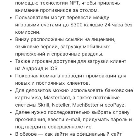
помощью технологии NFT, чтобы привлечь
внимание противников за столом.
Пользователи могут перевести между
игровыми счетами до $300 каждые 24 часа без
комиссии.
Внизу расположены ссылки на лицензии,
языковые версии, загрузку мобильных
приложений и справочные разделы.
Также игрокам доступен для загрузки клиент
на Андроид и iOS.
Покерная комната проводит промоакции для
новых и постоянных клиентов.
Для депозитов можно использовать банковские
карты Visa, Mastercard, а также платежные
системы Skrill, Neteller, MuchBetter и ecoPayz.
Далее нужно последовательно выбрать страну
проживания, ввести e-mail, придумать пароль и
подтвердить совершеннолетие.
В обзоре — как зайти на официальный сайт