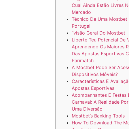
Cual Ainda Estão Livres 
Mercado
Técnico De Uma Mostbet
Portugal
“visão Geral Do Mostbet
Liberte Teu Potencial De V
Aprendendo Os Maiores R
Das Apostas Esportivas 
Parimatch
A Mostbet Pode Ser Ace
Dispositivos Móveis?
Características E Avaliaç
Apostas Esportivas
Acompanhantes E Festas 
Carnaval: A Realidade Por
Uma Diversão
Mostbet’s Banking Tools
How To Download The Mo