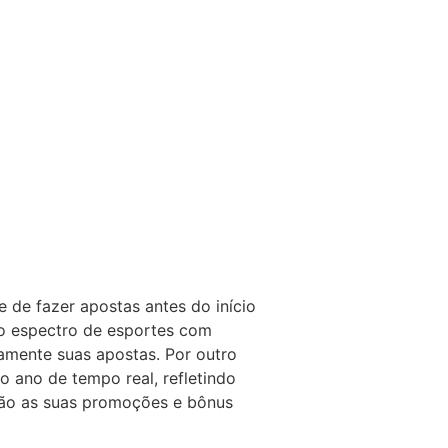
e de fazer apostas antes do início
o espectro de esportes com
amente suas apostas. Por outro
 ano de tempo real, refletindo
 são as suas promoções e bônus