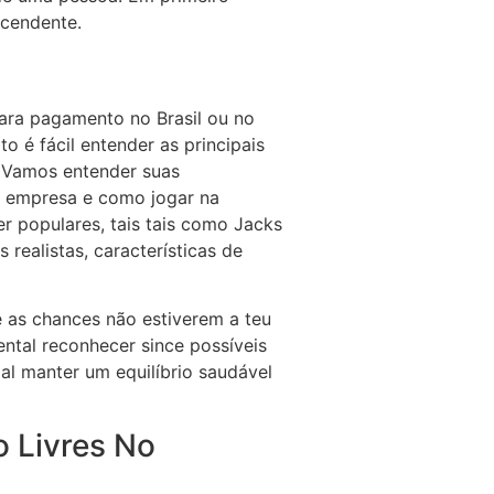
scendente.
para pagamento no Brasil ou no
o é fácil entender as principais
. Vamos entender suas
ta empresa e como jogar na
 populares, tais tais como Jacks
realistas, características de
 as chances não estiverem a teu
ntal reconhecer since possíveis
al manter um equilíbrio saudável
 Livres No