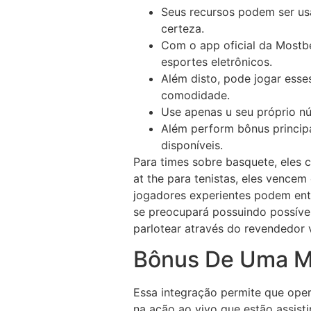
Seus recursos podem ser usa
certeza.
Com o app oficial da Mostb
esportes eletrônicos.
Além disto, pode jogar esse
comodidade.
Use apenas u seu próprio n
Além perform bônus princip
disponíveis.
Para times sobre basquete, eles 
at the para tenistas, eles vence
jogadores experientes podem ent
se preocupará possuindo possíve
parlotear através do revendedor v
Bônus De Uma M
Essa integração permite que op
na ação ao vivo que estão assist