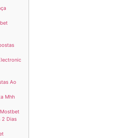
nça
bet
postas
lectronic
stas Ao
ta Mhh
 Mostbet
 2 Dias
et