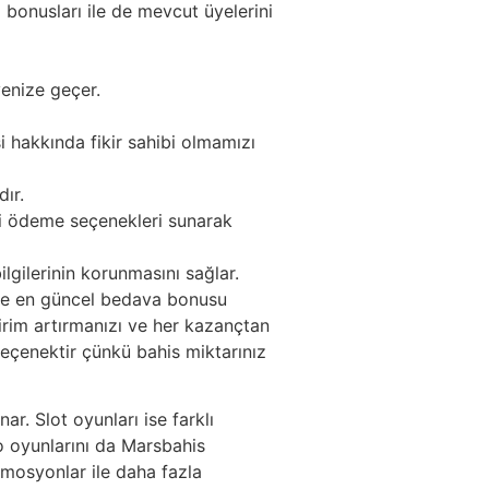
 bonusları ile de mevcut üyelerini
yenize geçer.
si hakkında fikir sahibi olmamızı
dır.
li ödeme seçenekleri sunarak
ilgilerinin korunmasını sağlar.
n ve en güncel bedava bonusu
birim artırmanızı ve her kazançtan
 seçenektir çünkü bahis miktarınız
r. Slot oyunları ise farklı
no oyunlarını da Marsbahis
omosyonlar ile daha fazla