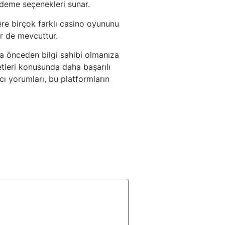
 ödeme seçenekleri sunar.
ere birçok farklı casino oyununu
er de mevcuttur.
da önceden bilgi sahibi olmanıza
etleri konusunda daha başarılı
cı yorumları, bu platformların