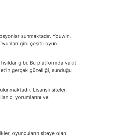
omosyonlar sunmaktadır. Youwin,
yunları gibi çeşitli oyun
fısıldar gibi. Bu platformda vakit
t’in gerçek güzelliği, sunduğu
lunmaktadır. Lisanslı siteler,
llanıcı yorumlarını ve
ikler, oyuncuların siteye olan