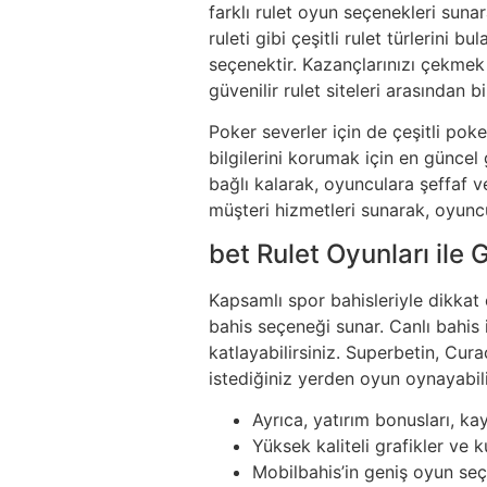
farklı rulet oyun seçenekleri sun
ruleti gibi çeşitli rulet türlerini b
seçenektir. Kazançlarınızı çekmek 
güvenilir rulet siteleri arasından 
Poker severler için de çeşitli poke
bilgilerini korumak için en güncel g
bağlı kalarak, oyunculara şeffaf ve
müşteri hizmetleri sunarak, oyuncul
bet Rulet Oyunları ile
Kapsamlı spor bahisleriyle dikkat 
bahis seçeneği sunar. Canlı bahis 
katlayabilirsiniz. Superbetin, Cu
istediğiniz yerden oyun oynayabilir
Ayrıca, yatırım bonusları, ka
Yüksek kaliteli grafikler ve k
Mobilbahis’in geniş oyun seç