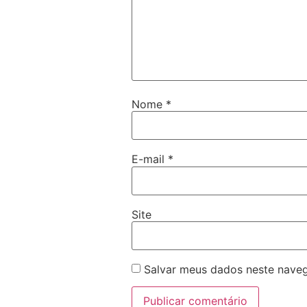
Nome
*
E-mail
*
Site
Salvar meus dados neste naveg