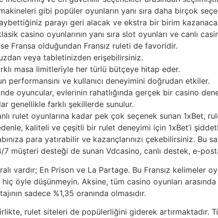
t makineleri gibi popüler oyunların yanı sıra daha birçok seç
aybettiğiniz parayı geri alacak ve ekstra bir birim kazanaca
klasik casino oyunlarının yanı sıra slot oyunları ve canlı ca
 ise Fransa olduğundan Fransız ruleti de favoridir.
uzdan veya tabletinizden erişebilirsiniz.
klı masa limitleriyle her türlü bütçeye hitap eder.
mun performansını ve kullanıcı deneyimini doğrudan etkiler.
inde oyuncular, evlerinin rahatlığında gerçek bir casino dene
ar genellikle farklı şekillerde sunulur.
nlı rulet oyunlarına kadar pek çok seçenek sunan 1xBet, rul
enle, kaliteli ve çeşitli bir rulet deneyimi için 1xBet’i şidde
nıza para yatırabilir ve kazançlarınızı çekebilirsiniz. Bu s
24/7 müşteri desteği de sunan Vdcasino, canlı destek, e-posta 
kuralı vardır; En Prison ve La Partage. Bu Fransız kelimele
iç öyle düşünmeyin. Aksine, tüm casino oyunları arasında en 
ajının sadece %1,35 oranında olmasıdır.
likte, rulet siteleri de popülerliğini giderek artırmaktadır. Tür