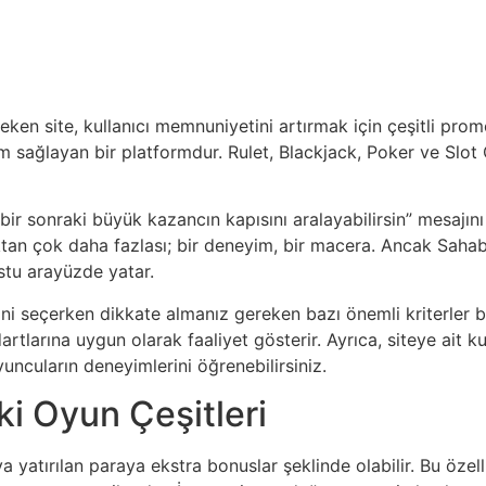
eken site, kullanıcı memnuniyetini artırmak için çeşitli pr
 sağlayan bir platformdur. Rulet, Blackjack, Poker ve Slot O
bir sonraki büyük kazancın kapısını aralayabilirsin” mesajını 
an çok daha fazlası; bir deneyim, bir macera. Ancak Sahabe
ostu arayüzde yatar.
rini seçerken dikkate almanız gereken bazı önemli kriterler bu
rtlarına uygun olarak faaliyet gösterir. Ayrıca, siteye ait ku
uncuların deneyimlerini öğrenebilirsiniz.
ki Oyun Çeşitleri
 yatırılan paraya ekstra bonuslar şeklinde olabilir. Bu özell