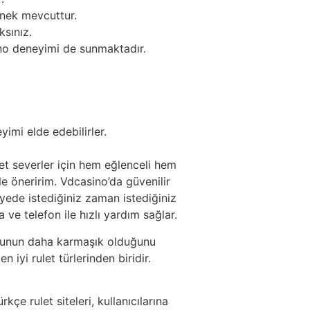
enek mevcuttur.
ksınız.
sino deneyimi de sunmaktadır.
yimi elde edebilirler.
et severler için hem eğlenceli hem
tle öneririm. Vdcasino’da güvenilir
ayede istediğiniz zaman istediğiniz
ve telefon ile hızlı yardım sağlar.
r oyunun daha karmaşık olduğunu
iyi rulet türlerinden biridir.
kçe rulet siteleri, kullanıcılarına