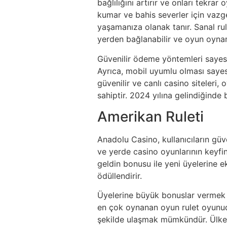
bağlılığını artırır ve onları tekrar
kumar ve bahis severler için vazge
yaşamanıza olanak tanır. Sanal rulet
yerden bağlanabilir ve oyun oynam
Güvenilir ödeme yöntemleri sayesin
Ayrıca, mobil uyumlu olması sayes
güvenilir ve canlı casino siteler
sahiptir. 2024 yılına gelindiğinde
Amerikan Ruleti
Anadolu Casino, kullanıcıların güv
ve yerde casino oyunlarının keyfini
geldin bonusu ile yeni üyelerine e
ödüllendirir.
Üyelerine büyük bonuslar vermek içi
en çok oynanan oyun rulet oyunudur
şekilde ulaşmak mümkündür. Ülkemi