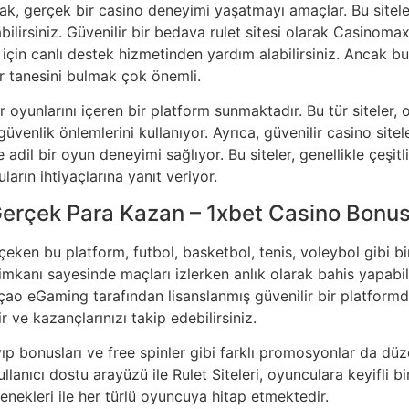
arak, gerçek bir casino deneyimi yaşatmayı amaçlar. Bu site
ulabilirsiniz. Güvenilir bir bedava rulet sitesi olarak Casinoma
için canlı destek hizmetinden yardım alabilirsiniz. Ancak b
bir tanesini bulmak çok önemli.
r oyunlarını içeren bir platform sunmaktadır. Bu tür siteler, 
üvenlik önlemlerini kullanıyor. Ayrıca, güvenilir casino siteler
 adil bir oyun deneyimi sağlıyor. Bu siteler, genellikle çeşit
arın ihtiyaçlarına yanıt veriyor.
 Gerçek Para Kazan – 1xbet Casino Bonus
çeken bu platform, futbol, basketbol, tenis, voleybol gibi bi
imkanı sayesinde maçları izlerken anlık olarak bahis yapabil
raçao eGaming tarafından lisanslanmış güvenilir bir platform
 ve kazançlarınızı takip edebilirsiniz.
yıp bonusları ve free spinler gibi farklı promosyonlar da düz
ullanıcı dostu arayüzü ile Rulet Siteleri, oyunculara keyifli b
enekleri ile her türlü oyuncuya hitap etmektedir.