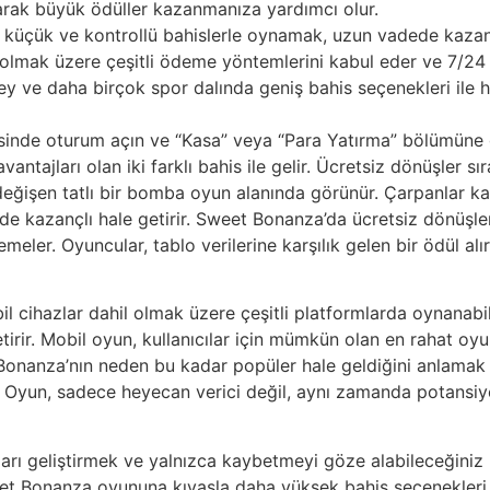
arak büyük ödüller kazanmanıza yardımcı olur.
 küçük ve kontrollü bahislerle oynamak, uzun vadede kazanç 
 olmak üzere çeşitli ödeme yöntemlerini kabul eder ve 7/24 
key ve daha birçok spor dalında geniş bahis seçenekleri ile 
esinde oturum açın ve “Kasa” veya “Para Yatırma” bölümüne 
ntajları olan iki farklı bahis ile gelir. Ücretsiz dönüşler sır
 değişen tatlı bir bomba oyun alanında görünür. Çarpanlar 
ede kazançlı hale getirir. Sweet Bonanza’da ücretsiz dönüşle
emeler. Oyuncular, tablo verilerine karşılık gelen bir ödül al
cihazlar dahil olmak üzere çeşitli platformlarda oynanabil
irir. Mobil oyun, kullanıcılar için mümkün olan en rahat oy
 Bonanza’nın neden bu kadar popüler hale geldiğini anlamak i
r. Oyun, sadece heyecan verici değil, aynı zamanda potansiye
rı geliştirmek ve yalnızca kaybetmeyi göze alabileceğiniz 
et Bonanza oyununa kıyasla daha yüksek bahis seçenekleri 