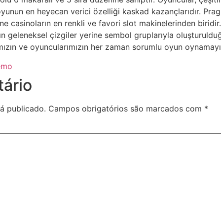
yunun en heyecan verici özelliği kaskad kazançlarıdır. Pragm
 casinoların en renkli ve favori slot makinelerinden biridir.
ın geleneksel çizgiler yerine sembol gruplarıyla oluşturuldu
ımızın ve oyuncularımızın her zaman sorumlu oyun oynamayı 
emo
ário
á publicado.
Campos obrigatórios são marcados com
*