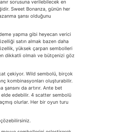
nanır sorusuna verilebilecek en
ğidir. Sweet Bonanza, günün her
 kazanma şansı olduğunu
ödeme yapma gibi heyecan verici
özelliği satın almak bazen daha
Bu özellik, yüksek çarpan sembolleri
n dikkatli olmalı ve bütçenizi göz
kkat çekiyor. Wild sembolü, birçok
ç kombinasyonları oluşturabilir.
 şansını da artırır. Ante bet
 elde edebilir. 4 scatter sembolü
çmış olurlar. Her bir oyun turu
çözebilirsiniz.
i meyve sembollerini eşleştirerek