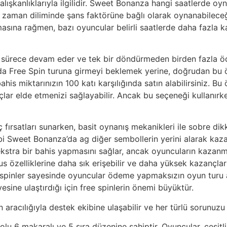
alışkanlıklarıyla ilgilidir. Sweet Bonanza hangi saatlerde oy
 zaman diliminde şans faktörüne bağlı olarak oynanabilece
masına rağmen, bazı oyuncular belirli saatlerde daha fazla
u sürece devam eder ve tek bir döndürmeden birden fazla 
’da Free Spin turuna girmeyi beklemek yerine, doğrudan bu 
, bahis miktarınızın 100 katı karşılığında satın alabilirsiniz. 
lar elde etmenizi sağlayabilir. Ancak bu seçeneği kullanırke
 fırsatları sunarken, basit oynanış mekanikleri ile sobre di
 Sweet Bonanza’da ag diğer sembollerin yerini alarak kazan
ekstra bir bahis yapmasını sağlar, ancak oyuncuların kazanma
us özelliklerine daha sık erişebilir ve daha yüksek kazançlar
 spinler sayesinde oyuncular ödeme yapmaksızın oyun turu a
ne ulaştırdığı için free spinlerin önemi büyüktür.
aracılığıyla destek ekibine ulaşabilir ve her türlü sorunuzu 
u 6 makaralı ve 5 sıra düzenine sahiptir. Oyuncular, çeşitl