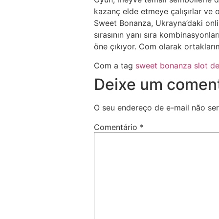
kazanç elde etmeye çalışırlar ve o
Sweet Bonanza, Ukrayna’daki online
sırasının yanı sıra kombinasyonlar
öne çıkıyor. Com olarak ortaklar
Com a tag
sweet bonanza slot d
Deixe um coment
O seu endereço de e-mail não ser
Comentário
*