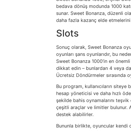
bedava dönüş modunda 1000 katına
sunar. Sweet Bonanza, düzenli ola
daha fazla kazanç elde etmelerini v
Slots
Sonuç olarak, Sweet Bonanza oyun
oyunları şans oyunlarıdır, bu ned
Sweet Bonanza 1000’in en önemli 
dikkat edin – bunlardan 4 veya dah
Ücretsiz Döndürmeler sırasında oy
Bu program, kullanıcıların siteye ba
hesap yöneticisi ve daha hızlı öde
şekilde bahis oynamalarını teşvik e
çeşitli araçlar ve limitler bulunur
destek alabilirler.
Bununla birlikte, oyuncular kendi d