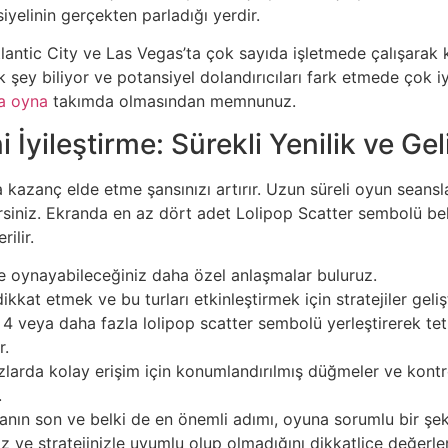
elinin gerçekten parladığı yerdir.
Atlantic City ve Las Vegas’ta çok sayıda işletmede çalışarak
şey biliyor ve potansiyel dolandırıcıları fark etmede çok iyi
a oyna
takımda olmasından memnunuz.
 İyileştirme: Sürekli Yenilik ve Gel
kazanç elde etme şansınızı artırır. Uzun süreli oyun seansla
lirsiniz. Ekranda en az dört adet Lolipop Scatter sembolü bel
ilir.
e oynayabileceğiniz daha özel anlaşmalar buluruz.
ikkat etmek ve bu turları etkinleştirmek için stratejiler geli
 4 veya daha fazla lolipop scatter sembolü yerleştirerek tet
r.
azlarda kolay erişim için konumlandırılmış düğmeler ve kon
.
n son ve belki de en önemli adımı, oyuna sorumlu bir şeki
 ve stratejinizle uyumlu olup olmadığını dikkatlice değerlen