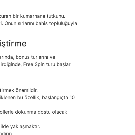
 kuran bir kumarhane tutkunu.
. Onun sırlarını bahis topluluğuyla
iştirme
rında, bonus turlarını ve
irdiğinde, Free Spin turu başlar
ştirmek önemlidir.
iklenen bu özellik, başlangıçta 10
trollerle dokunma dostu olacak
lde yaklaşmaktır.
dirin.