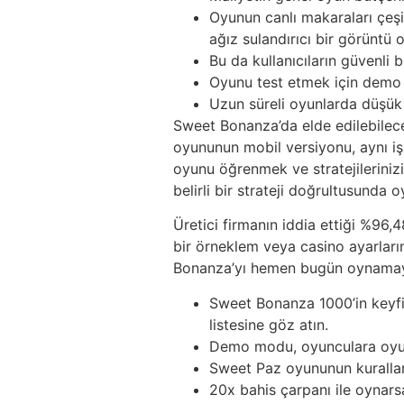
Oyunun canlı makaraları çeşi
ağız sulandırıcı bir görüntü o
Bu da kullanıcıların güvenli 
Oyunu test etmek için demo 
Uzun süreli oyunlarda düşük 
Sweet Bonanza’da elde edilebilec
oyununun mobil versiyonu, aynı iş
oyunu öğrenmek ve stratejilerinizi
belirli bir strateji doğrultusunda 
Üretici firmanın iddia ettiği %96
bir örneklem veya casino ayarların
Bonanza’yı hemen bugün oynamay
Sweet Bonanza 1000’in keyfini
listesine göz atın.
Demo modu, oyunculara oyunun
Sweet Paz oyununun kuralları
20x bahis çarpanı ile oynars