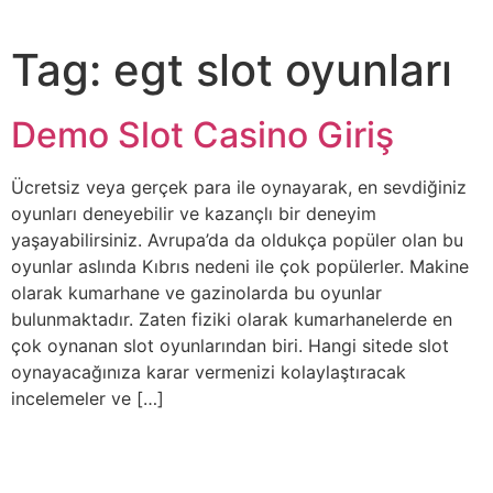
Tag:
egt slot oyunları
Demo Slot Casino Giriş
Ücretsiz veya gerçek para ile oynayarak, en sevdiğiniz
oyunları deneyebilir ve kazançlı bir deneyim
yaşayabilirsiniz. Avrupa’da da oldukça popüler olan bu
oyunlar aslında Kıbrıs nedeni ile çok popülerler. Makine
olarak kumarhane ve gazinolarda bu oyunlar
bulunmaktadır. Zaten fiziki olarak kumarhanelerde en
çok oynanan slot oyunlarından biri. Hangi sitede slot
oynayacağınıza karar vermenizi kolaylaştıracak
incelemeler ve […]