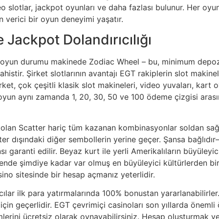
o slotlar, jackpot oyunları ve daha fazlası bulunur. Her oyun
 verici bir oyun deneyimi yaşatır.
e Jackpot Dolandırıcılığı
n oyun durumu makinede Zodiac Wheel – bu, minimum depozit
stir. Şirket slotlarının avantajı EGT rakiplerin slot makine
rket, çok çeşitli klasik slot makineleri, video yuvaları, kart 
oyun aynı zamanda 1, 20, 30, 50 ve 100 ödeme çizgisi ara
lan Scatter hariç tüm kazanan kombinasyonlar soldan sağa
r dışındaki diğer sembollerin yerine geçer. Şansa bağlıdır–
 garanti edilir. Beyaz kurt ile yerli Amerikalıların büyüleyi
ende şimdiye kadar var olmuş en büyüleyici kültürlerden bi
ino sitesinde bir hesap açmanız yeterlidir.
lar ilk para yatırmalarında 100% bonustan yararlanabilirler.
in geçerlidir. EGT çevrimiçi casinoları son yıllarda önemli
mlerini ücretsiz olarak oynayabilirsiniz. Hesap oluşturmak