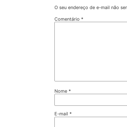
O seu endereço de e-mail não ser
Comentário
*
Nome
*
E-mail
*