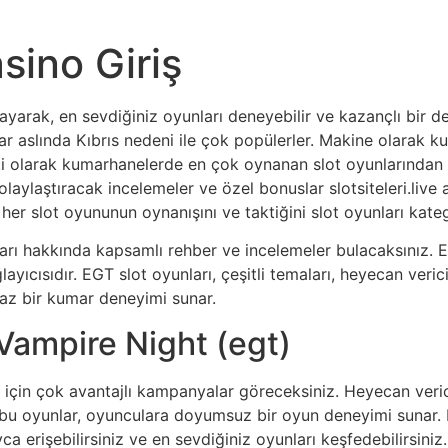
sino Giriş
yarak, en sevdiğiniz oyunları deneyebilir ve kazançlı bir d
r aslında Kıbrıs nedeni ile çok popülerler. Makine olarak 
ki olarak kumarhanelerde en çok oynanan slot oyunlarından b
aylaştıracak incelemeler ve özel bonuslar slotsiteleri.live a
her slot oyununun oynanışını ve taktiğini slot oyunları kateg
arı hakkında kapsamlı rehber ve incelemeler bulacaksınız. 
layıcısıdır. EGT slot oyunları, çeşitli temaları, heyecan veric
maz bir kumar deneyimi sunar.
Vampire Night (egt)
ar için çok avantajlı kampanyalar göreceksiniz. Heyecan veri
n bu oyunlar, oyunculara doyumsuz bir oyun deneyimi sunar. 
 erişebilirsiniz ve en sevdiğiniz oyunları keşfedebilirsiniz