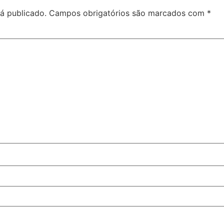
á publicado.
Campos obrigatórios são marcados com
*