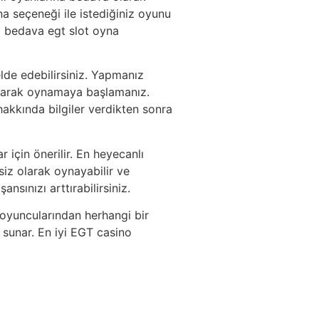
a seçeneği ile istediğiniz oyunu
iz bedava egt slot oyna
lde edebilirsiniz. Yapmanız
yaparak oynamaya başlamanız.
hakkında bilgiler verdikten sonra
için önerilir. En heyecanlı
siz olarak oynayabilir ve
nsınızı arttırabilirsiniz.
 oyuncularından herhangi bir
k sunar. En iyi EGT casino