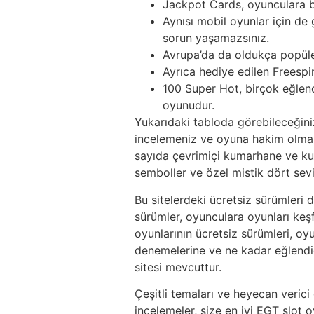
Jackpot Cards, oyunculara 
Aynısı mobil oyunlar için de g
sorun yaşamazsınız.
Avrupa’da da oldukça popüler
Ayrıca hediye edilen Freespin
100 Super Hot, birçok eğlenc
oyunudur.
Yukarıdaki tabloda görebileceğiniz g
incelemeniz ve oyuna hakim olma
sayıda çevrimiçi kumarhane ve kum
semboller ve özel mistik dört sevi
Bu sitelerdeki ücretsiz sürümleri 
sürümler, oyunculara oyunları keş
oyunlarının ücretsiz sürümleri, oy
denemelerine ve ne kadar eğlendiğ
sitesi mevcuttur.
Çeşitli temaları ve heyecan verici
incelemeler, size en iyi EGT slot 