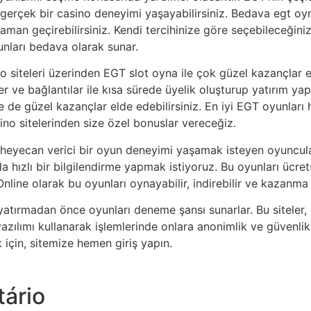
gerçek bir casino deneyimi yaşayabilirsiniz. Bedava egt oyn
aman geçirebilirsiniz. Kendi tercihinize göre seçebileceğin
unları bedava olarak sunar.
siteleri üzerinden EGT slot oyna ile çok güzel kazançlar e
er ve bağlantılar ile kısa sürede üyelik oluşturup yatırım 
le de güzel kazançlar elde edebilirsiniz. En iyi EGT oyunları 
ino sitelerinden size özel bonuslar vereceğiz.
 heyecan verici bir oyun deneyimi yaşamak isteyen oyuncular 
a hızlı bir bilgilendirme yapmak istiyoruz. Bu oyunları ücret
Online olarak bu oyunları oynayabilir, indirebilir ve kazanma şa
yatırmadan önce oyunları deneme şansı sunarlar. Bu siteler,
 yazılımı kullanarak işlemlerinde onlara anonimlik ve güvenli
 için, sitemize hemen giriş yapın.
ário