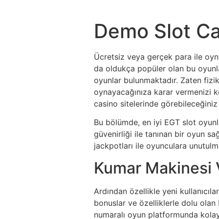
Demo Slot Ca
Ücretsiz veya gerçek para ile oyna
da oldukça popüler olan bu oyunla
oyunlar bulunmaktadır. Zaten fizi
oynayacağınıza karar vermenizi kol
casino sitelerinde görebileceğiniz 
Bu bölümde, en iyi EGT slot oyunl
güvenirliği ile tanınan bir oyun sağ
jackpotları ile oyunculara unutul
Kumar Makinesi 
Ardından özellikle yeni kullanıcıl
bonuslar ve özelliklerle dolu ola
numaralı oyun platformunda kolayca