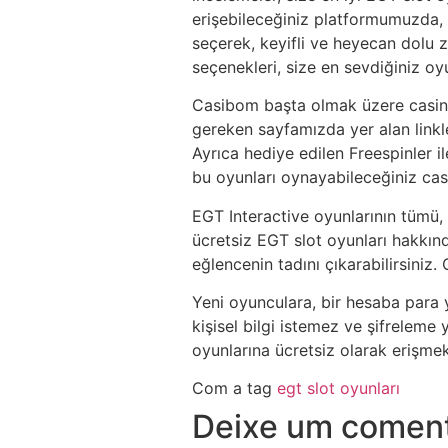
erişebileceğiniz platformumuzda, 
seçerek, keyifli ve heyecan dolu z
seçenekleri, size en sevdiğiniz oy
Casibom başta olmak üzere casino 
gereken sayfamızda yer alan linkl
Ayrıca hediye edilen Freespinler i
bu oyunları oynayabileceğiniz cas
EGT Interactive oyunlarının tümü,
ücretsiz EGT slot oyunları hakkınd
eğlencenin tadını çıkarabilirsiniz. 
Yeni oyunculara, bir hesaba para 
kişisel bilgi istemez ve şifreleme
oyunlarına ücretsiz olarak erişmek
Com a tag
egt slot oyunları
Deixe um coment