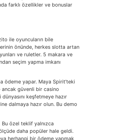
da farklı özellikler ve bonuslar
o ile oyuncuların bile
lerinin önünde, herkes slotta artan
oyunları ve ruletler. 5 makara ve
sından seçim yapma imkanı
 ödeme yapar. Maya Spirit’teki
 ancak güvenli bir casino
ci dünyasını keşfetmeye hazır
rine dalmaya hazır olun. Bu demo
 Bu özel teklif yalnızca
 ölçüde daha popüler hale geldi.
 veya herhangi bir ödeme yapmak