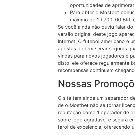
oportunidades de aprimorar 
Para obter o Mostbet bônus 
máximo de 1 ) 700, 00 BRL e
Se você ainda não ouviu falar do 
versão original deste jogo apare
Internet. O futebol americano é 
apostas podem servir seguras qu
vindas para novos jogadores é par
disto, ele oferece regularmente 
recompensas continuem chegando 
Nossas Promoçõ
O site tem ainda um separador ded
de o Mostbet não se tornar licen
reputação como 1 operador de onl
sobre jogo agradável e segura e
farol de excelência, oferecendo 