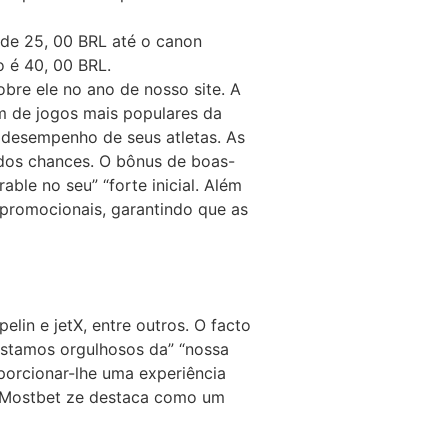
sde 25, 00 BRL até o canon
o é 40, 00 BRL.
obre ele no ano de nosso site. A
um de jogos mais populares da
 desempenho de seus atletas. As
dos chances. O bônus de boas-
ble no seu” “forte inicial. Além
 promocionais, garantindo que as
lin e jetX, entre outros. O facto
 Estamos orgulhosos da” “nossa
porcionar-lhe uma experiência
a Mostbet ze destaca como um