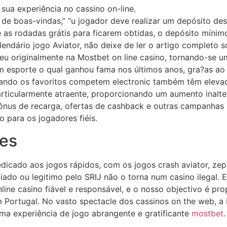
sua experiência no cassino on-line.
de boas-vindas,” “u jogador deve realizar um depósito de
 as rodadas grátis para ficarem obtidas, o depósito mínim
lendário jogo Aviator, não deixe de ler o artigo completo s
ceu originalmente na Mostbet on line casino, tornando-se 
um esporte o qual ganhou fama nos últimos anos, gra?as ao
ando os favoritos competem electronic também têm eleva
ticularmente atraente, proporcionando um aumento inaltera
bônus de recarga, ofertas de cashback e outras campanhas
para os jogadores fiéis.
es
icado aos jogos rápidos, com os jogos crash aviator, zeppe
ciado ou legitimo pelo SRIJ não o torna num casino ilegal.
ine casino fiável e responsável, e o nosso objectivo é pro
m Portugal. No vasto spectacle dos cassinos on the web, 
uma experiência de jogo abrangente e gratificante
mostbet
.