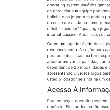
operating system usuários ganham
de gerenciar sua equipe podendo 
bolinha e os jogadores podem pro
ou ens e até ainda no número exa
difícil selecionar” “qual jogo jo
internet cassino. Após isso, sua 
Como um jogador ávido dessa pla
reconhecimento. A seção para apo
para os entusiastas perform espo
apostar em várias partidas, como
cependant de 20 modalidades e c
apresentando diversos jogos para
usted o jogador se sinta na um ca
Acesso À Informaç
Para começar, operating system j
depósito. Eles podem então escol