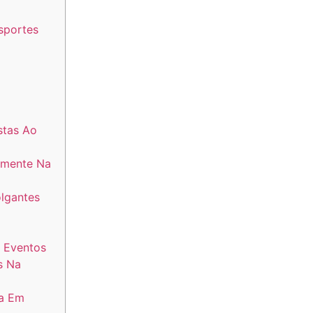
sportes
stas Ao
amente Na
lgantes
 Eventos
s Na
a Em