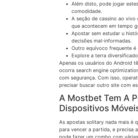
Além disto, pode jogar est
comodidade.
A seção de cassino ao vivo 
que acontecem em tempo genu
Apostar sem estudar u histó
decisões mal-informadas.
Outro equívoco frequente é 
Explore a terra diversifica
Apenas os usuários do Android t
ocorra search engine optimizatio
com segurança. Com isso, operat
precisar buscar outro site com e
A Mostbet Tem A P
Dispositivos Móvei
As apostas solitary nada mais é 
para vencer a partida, e precisa
pode fazer um combo com várias 