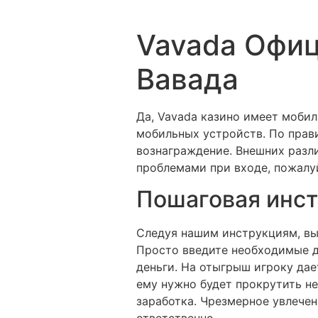
Vavada Офиц
Вавада
Да, Vavada казино имеет моби
мобильных устройств. По прав
вознаграждение. Внешних разл
проблемами при входе, пожалу
Пошаговая инст
Следуя нашим инструкциям, вы
Просто введите необходимые д
деньги. На отыгрыш игроку дае
ему нужно будет прокрутить не
заработка. Чрезмерное увлече