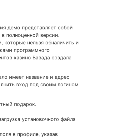
сия демо представляет собой
и в полноценной версии.
, которые нельзя обналичить и
иками программного
нтов казино Вавада создала
кало имеет название и адрес
олнить вход под своим логином
ятный подарок.
загрузка установочного файла
поля в профиле, указав