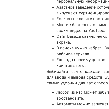
персональную информаци
Азартное заведение сотр
выпускают сертифицирова
Если вы не хотите постоя
Многие блогеры и стример
своим видео на YouTube.
Сайт Вавада казино легко
экрана.
В поиске нужно набрать ‘V
рабочие зеркала.
Еще одно преимущество —
криптовалюты.
Выбирайте то, что подходит в
для ввода и вывода средств. Б
самый удобный для вас способ.
Любой из нас может забыть
восстановить.
Автоматы можно запускать