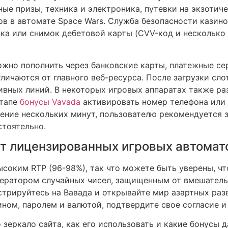
е призы, техника и электроника, путевки на экзотиче
в в автомате Space Wars. Служба безопасности казино
ка или снимок дебетовой карты (CVV-код и нескольк
ожно пополнить через банковские карты, платежные с
личаются от главного веб-ресурса. После загрузки сл
ивных линий. В некоторых игровых аппаратах также ра
этапе
бонусы Vavada
активировать номер телефона или 
чение нескольких минут, пользователю рекомендуется з
стоятельно.
т лицензированных игровых автомат
ысоким RTP (96-98%), так что можете быть уверены, ч
ератором случайных чисел, защищенным от вмешатель
трируйтесь на Вавада и открывайте мир азартных разв
ином, паролем и валютой, подтвердите свое согласие и
 зеркало сайта, как его использовать и какие бонусы 