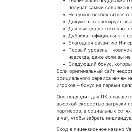
Техническая поддержка го
получат самый современн
Не нужно беспокоиться о 
Документ гарантирует вып
Для вывода достаточно ос
Дубликат официального се
Благодаря развитию Интер
Первый уровень – новичок
навсегда, даже если вы не
Следующий бонус, который
Если оригинальный сайт недост
официального сервиса ничем не
игроков – бонус на первый депо
Оно подходит для ПК, планшето
высокой скоростью загрузки пр
партнеров, в социальных сетях
в чат, чтобы забрать индивиду
Вход в лицензионное казино Va