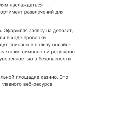
елям наслаждаться
сортимент развлечений для
. Оформляя заявку на депозит,
сли в ходе проверки
дут списаны в пользу онлайн-
очетания символов и регулярно
 уверенностью в безопасности
альной площадке казино. Это
 главного веб-ресурса