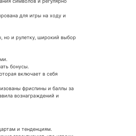
ания символов и регулярно
рована для игры на ходу и
, но и рулетку, широкий выбор
ми.
ать бонусы.
оторая включает в себя
лизованы фриспины и баллы за
авила вознаграждений и
дартам и тенденциям.