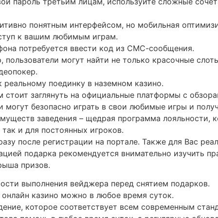
вой пароль третьим лицам, используйте сложные сочет
итивно понятным интерфейсом, но мобильная оптимизи
ступ к вашим любимым играм.
фона потребуется ввести код из СМС-сообщения.
, пользователи могут найти не только красочные слоты
деопокер.
 реальному поединку в наземном казино.
м стоит заглянуть на официальные платформы с обзора
 могут безопасно играть в свои любимые игры и получ
муществ заведения – щедрая программа лояльности, к
 так и для постоянных игроков.
азу после регистрации на портале. Также для Вас реа
вацией подарка рекомендуется внимательно изучить пр
рыша призов.
ости выполнения вейджера перед снятием подарков.
 онлайн казино можно в любое время суток.
дение, которое соответствует всем современным стан